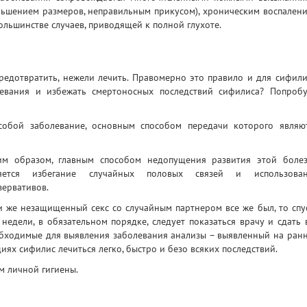
ньшением размеров, неправильным прикусом), хроническим воспален
большинстве случаев, приводящей к полной глухоте.
редотвратить, нежели лечить. Правомерно это правило и для сифили
евания и избежать смертоносных последствий сифилиса? Попроб
 собой заболевание, основным способом передачи которого являю
им образом, главным способом недопущения развития этой боле
яется избегание случайных половых связей и использова
зервативов.
и же незащищенный секс со случайным партнером все же был, то спу
 недели, в обязательном порядке, следует показаться врачу и сдать 
бходимые для выявления заболевания анализы – выявленный на ран
диях сифилис лечиться легко, быстро и безо всяких последствий.
м личной гигиены.