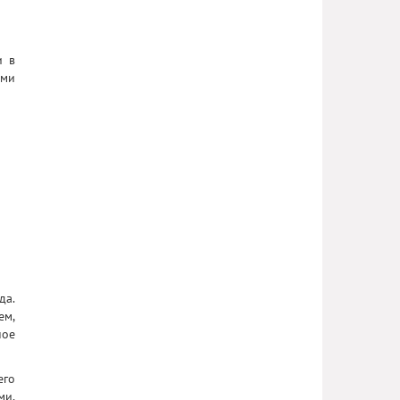
и в
ыми
да.
ем,
ное
его
ми,