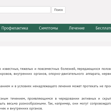
Профилактика
Симптомы
Лечение
Бесплат
х известных, тяжелых и повсеместных болезней, передающихся поло
ровов, внутренних органов, опорно-двигательного аппарата, нерв
ванием и в условиях ненадлежащего лечения может протекать не про
азным течением, проявляющимся в чередовании активных и скры
ыть весьма разнообразными. Так, например, они могут сопровождат
чек и внутренних органов.