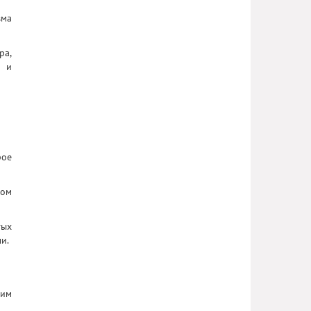
зма
ра,
й и
рое
ном
тых
и.
щим