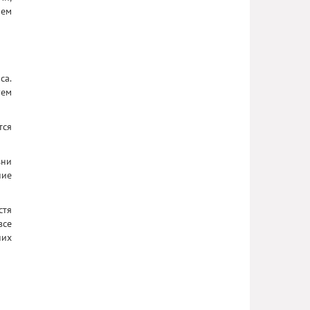
ием
са.
уем
тся
зни
ние
стя
все
них