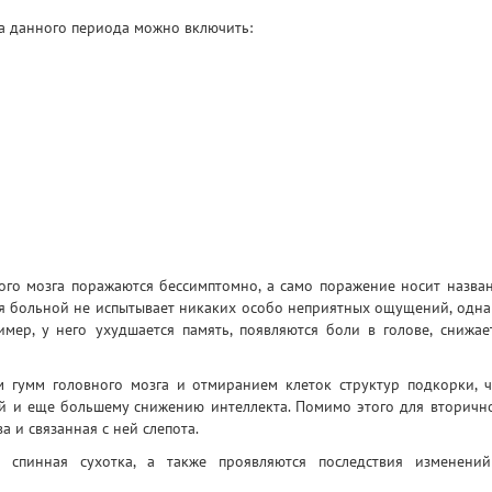
а данного периода можно включить:
ого мозга поражаются бессимптомно, а само поражение носит назва
я больной не испытывает никаких особо неприятных ощущений, одна
мер, у него ухудшается память, появляются боли в голове, снижае
 гумм головного мозга и отмиранием клеток структур подкорки, ч
ей и еще большему снижению интеллекта. Помимо этого для вторичн
 и связанная с ней слепота.
 спинная сухотка, а также проявляются последствия изменени