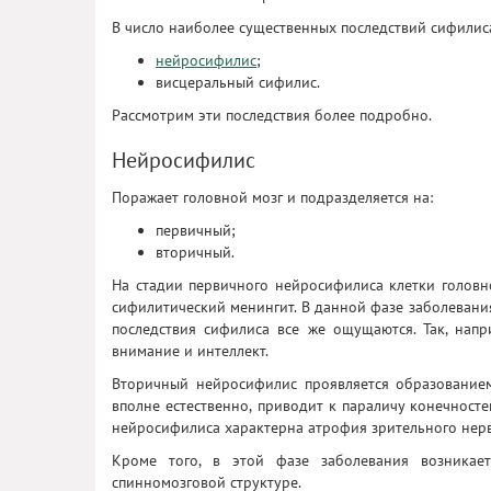
В число наиболее существенных последствий сифилис
нейросифилис
;
висцеральный сифилис.
Рассмотрим эти последствия более подробно.
Нейросифилис
Поражает головной мозг и подразделяется на:
первичный;
вторичный.
На стадии первичного нейросифилиса клетки головн
сифилитический менингит. В данной фазе заболевани
последствия сифилиса все же ощущаются. Так, напри
внимание и интеллект.
Вторичный нейросифилис проявляется образованием
вполне естественно, приводит к параличу конечност
нейросифилиса характерна атрофия зрительного нерва
Кроме того, в этой фазе заболевания возникает
спинномозговой структуре.