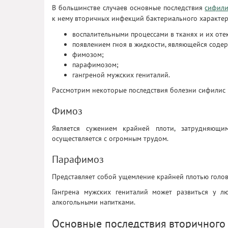
В большинстве случаев основные
последствия
сифили
к нему вторичных инфекций бактериального характер
воспалительными процессами в тканях и их оте
появлением гноя в жидкости, являющейся соде
фимозом;
парафимозом;
гангреной мужских гениталий.
Рассмотрим некоторые последствия болезни сифилис 
Фимоз
Является сужением крайней плоти, затрудняющ
осуществляется с огромным трудом.
Парафимоз
Представляет собой ущемление крайней плотью голов
Гангрена мужских гениталий может развиться у л
алкогольными напитками.
Основные последствия вторичного