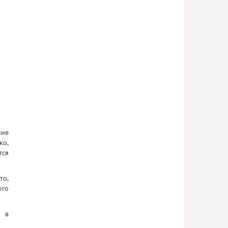
ние
ко,
тся
то,
ого
й в