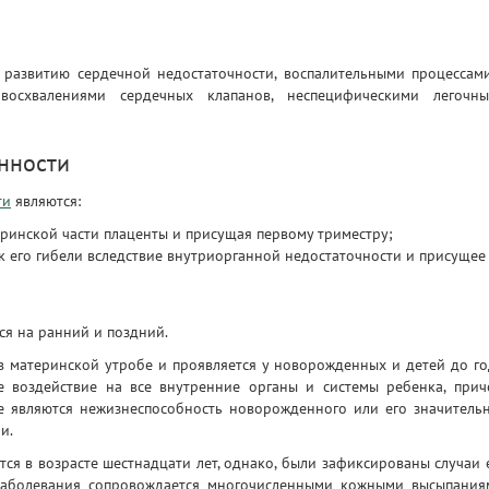
развитию сердечной недостаточности, воспалительными процессам
 восхвалениями сердечных клапанов, неспецифическими легочн
нности
ти
являются:
ринской части плаценты и присущая первому триместру;
 его гибели вследствие внутриорганной недостаточности и присущее
я на ранний и поздний.
материнской утробе и проявляется у новорожденных и детей до го
 воздействие на все внутренние органы и системы ребенка, прич
е являются нежизнеспособность новорожденного или его значитель
и.
ся в возрасте шестнадцати лет, однако, были зафиксированы случаи 
 заболевания сопровождается многочисленными кожными высыпания