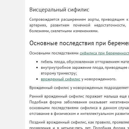
Висцеральный сифилис
Сопровождается расширением аорты, приводящим к 
артериях, развитием почечной недостаточности,
болезнями, скелетными изменениями.
Основные последствия при береме
Основными последствиями
сифилиса при беременнос
гибель плода, обусловленная отторжением мате
внутриутробное заражение плода, приводящее к
второму триместру;
врожденный сифилис
у новорожденного.
Врожденный сифилис у новорожденных подразделяетс
Ранний врожденный сифилис поражает малыша еще в 
Подобная форма заболевания оказывает негативное
основными последствиями сифилиса в данном случа
отставание в физическом и интеллектуальном развити
Поздний врожденный сифилис, как правило, проявляет
проявления и в четыре-пять лет. Подобная форма