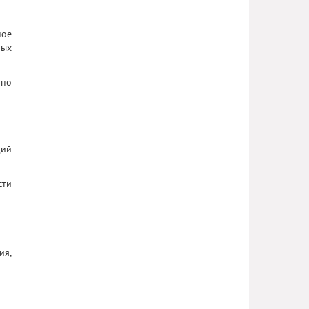
ное
ных
нно
щий
сти
ия,