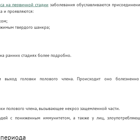
са
на первичной стадии
заболевания обуславливаются присоединен
а и проявляются:
ком;
ржимым твердого шанкра;
на ранних стадиях более подробно.
им выход головки полового члена. Происходит оно болезненн
ки полового члена, вызывающее некроз защемленной части.
юдей с пониженным иммунитетом, а также у лиц, злоупотребляю
 периода