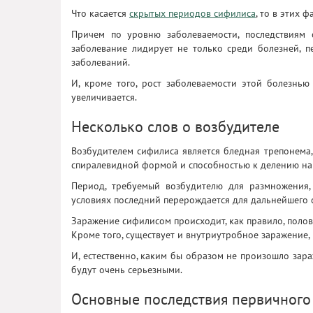
Что касается
скрытых периодов сифилиса
, то в этих 
Причем по уровню заболеваемости, последствиям 
заболевание лидирует не только среди болезней, 
заболеваний.
И, кроме того, рост заболеваемости этой болезнью
увеличивается.
Несколько слов о возбудителе
Возбудителем сифилиса является бледная трепонем
спиралевидной формой и способностью к делению на 
Период, требуемый возбудителю для размножения, 
условиях последний перерождается для дальнейшего с
Заражение сифилисом происходит, как правило, половы
Кроме того, существует и внутриутробное заражение,
И, естественно, каким бы образом не произошло зар
будут очень серьезными.
Основные последствия первичного