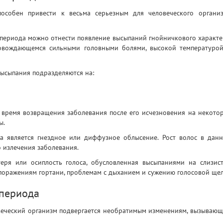
пособен привести к весьма серьезным для человеческого органи
о периода можно отнести появление высыпаний гнойничкового характе
овождающемся сильными головными болями, высокой температуро
высыпания подразделяются на:
о время возвращения заболевания после его исчезновения на некото
ы.
а является гнездное или диффузное облысение. Рост волос в дан
о излечения заболевания.
еря или осиплость голоса, обусловленная высыпаниями на слизис
поражениям гортани, проблемам с дыханием и сужению голосовой щел
 периода
веческий организм подвергается необратимым изменениям, вызываю