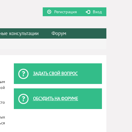
Регистрация
Вход
ные консультации
Форум
ЗАДАТЬ СВОЙ ВОПРОС
вым
ной
ОБСУДИТЬ НА ФОРУМЕ
сто
тых
ься