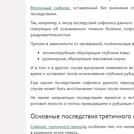
Вторичный сифилис
, оставленный без внимания с
последствиям.
Так, например, к числу последствий сифилиса данног
говорящих об осложненном течении болезни, сопр
раздражительностью.
Причем в зависимости от проявлений, гнойничковые 
эктимоподобные. образующие глубокие язвы;
рупиоидные, образующие массивные корки.
И в том, и в другом случае высыпания появляются в
время и оставляют после исчезновения глубокие рубц
Еще одним последствием сифилиса данного период
случае может быть восстановлен только после полног
Не менее неприятным последствием является и пот
ротовой полости и глотки, приводящими к рубцовым 
Основные последствия третичного
Сифилис третичного периода
особенен тем, что чело
в конечном итоге смерть.