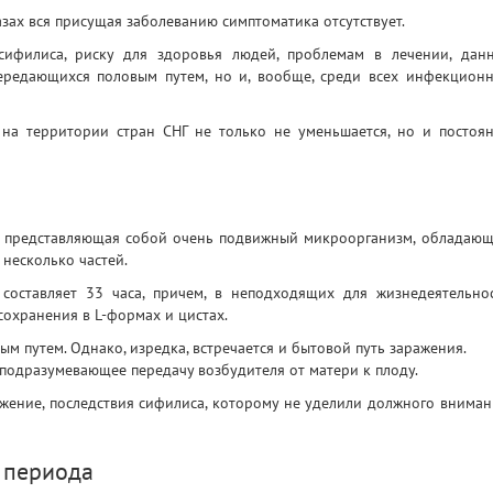
фазах вся присущая заболеванию симптоматика отсутствует.
сифилиса, риску для здоровья людей, проблемам в лечении, дан
передающихся половым путем, но и, вообще, среди всех инфекцион
 на территории стран СНГ не только не уменьшается, но и постоя
а, представляющая собой очень подвижный микроорганизм, обладаю
несколько частей.
составляет 33 часа, причем, в неподходящих для жизнедеятельно
охранения в L-формах и цистах.
м путем. Однако, изредка, встречается и бытовой путь заражения.
 подразумевающее передачу возбудителя от матери к плоду.
ажение, последствия сифилиса, которому не уделили должного вниман
 периода