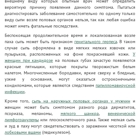
внешнему виду которых опытный врач может определить
вероятную причину появления данного симптома. Пытаться
диагностировать заболевание самостоятельно по одному только
виду сыпи возле половых органов нельзя, так как любая ошибка
может иметь фатальные последствия.
Беспокоящая продолжительное время и локализованная возле
паха сыпь может быть признаком
генитального герпеса
. В таком
случае сыпь оформлена в виде мягких мелких язвочек или
пузырьков, расположенных на фоне покрасневшей кожи.
У
женщин при кандидозе
на половых губах зачастую появляются
красные пятнышки, которые покрыты творожистым белым
налетом. Многочисленные бородавки, яркие сверху и бледные,
узкие у основания, могут оказаться остроконечными
кондиломами, которые являются следствием
папилломавирусной
инфекции
.
Кроме того,
сыпь на наружных половых органах у мужчин
и
женщин может быть симптомом разного рода дерматитов,
псориаза, меланомы,
мягкого шанкра
,
венерической
лимфогранулемы
или плоскоклеточного рака. Также мелкая сыпь
и зуд в паху могут свидетельствовать о заражении чесоткой или
лобковыми вшами
(педикулезом).