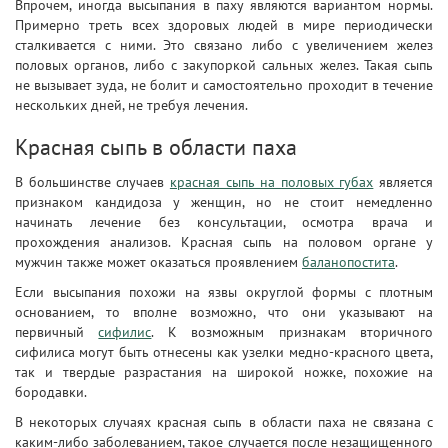
Впрочем, иногда высыпания в паху являются вариантом нормы.
Примерно треть всех здоровых людей в мире периодически
сталкивается с ними. Это связано либо с увеличением желез
половых органов, либо с закупоркой сальных желез. Такая сыпь
не вызывает зуда, не болит и самостоятельно проходит в течение
нескольких дней, не требуя лечения.
Красная сыпь в области паха
В большинстве случаев
красная сыпь на половых губах
является
признаком кандидоза у женщин, но не стоит немедленно
начинать лечение без консультации, осмотра врача и
прохождения анализов. Красная сыпь на половом органе у
мужчин также может оказаться проявлением
баланопостита
.
Если высыпания похожи на язвы округлой формы с плотным
основанием, то вполне возможно, что они указывают на
первичный
сифилис
. К возможным признакам вторичного
сифилиса могут быть отнесены как узелки медно-красного цвета,
так и твердые разрастания на широкой ножке, похожие на
бородавки.
В некоторых случаях красная сыпь в области паха не связана с
каким-либо заболеванием, такое случается после незащищенного