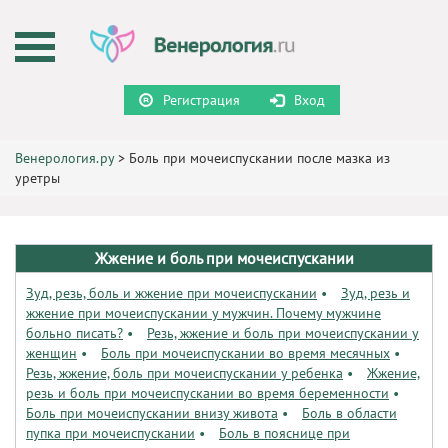
Регистрация
Вход
Венерология.ру
>
Боль при мочеиспускании после мазка из
уретры
Жжение и боль при мочеиспускании
Зуд, резь, боль и жжение при мочеиспускании
•
Зуд, резь и
жжение при мочеиспускании у мужчин. Почему мужчине
больно писать?
•
Резь, жжение и боль при мочеиспускании у
женщин
•
Боль при мочеиспускании во время месячных
•
Резь, жжение, боль при мочеиспускании у ребенка
•
Жжение,
резь и боль при мочеиспускании во время беременности
•
Боль при мочеиспускании внизу живота
•
Боль в области
пупка при мочеиспускании
•
Боль в пояснице при