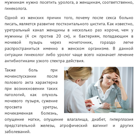
мужчинам нужно посетить уролога, а женщинам, соответственно,
гинеколога.
Одной из женских причин того, почему после секса больно
писать, является развитие посткоитального цистита. Как известно,
уретральный канал женщины в несколько раз короче, чем у
мужчины (4 см против 20 см), и бактериям, попадающим в
мочевой пузырь через мочеточник, гораздо легче
распространиться именно в женском организме. В данной
ситуации гинеколог либо уролог чаще всего назначает лечение
антибиотиками узкого спектра действия.
Также боль при
мочеиспускании после
полового акта характерна
при возникновении таких
патологий, как опухоль
мочевого пузыря, сужение
просвета уретры,
мочекаменная болезнь,
опущение матки, опущение влагалища, диабет, гиперплазия
предстательной железы, атрофический вагинит и других
заболеваний.