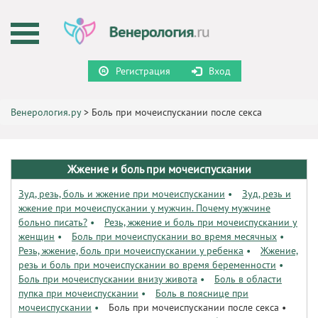
Регистрация
Вход
Венерология.ру
>
Боль при мочеиспускании после секса
Жжение и боль при мочеиспускании
Зуд, резь, боль и жжение при мочеиспускании
•
Зуд, резь и
жжение при мочеиспускании у мужчин. Почему мужчине
больно писать?
•
Резь, жжение и боль при мочеиспускании у
женщин
•
Боль при мочеиспускании во время месячных
•
Резь, жжение, боль при мочеиспускании у ребенка
•
Жжение,
резь и боль при мочеиспускании во время беременности
•
Боль при мочеиспускании внизу живота
•
Боль в области
пупка при мочеиспускании
•
Боль в пояснице при
мочеиспускании
•
Боль при мочеиспускании после секса
•