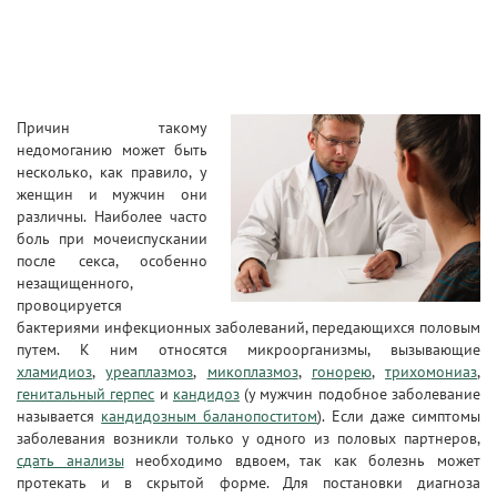
Причин такому
недомоганию может быть
несколько, как правило, у
женщин и мужчин они
различны. Наиболее часто
боль при мочеиспускании
после секса, особенно
незащищенного,
провоцируется
бактериями инфекционных заболеваний, передающихся половым
путем. К ним относятся микроорганизмы, вызывающие
хламидиоз
,
уреаплазмоз
,
микоплазмоз
,
гонорею
,
трихомониаз
,
генитальный герпес
и
кандидоз
(у мужчин подобное заболевание
называется
кандидозным баланопоститом
). Если даже симптомы
заболевания возникли только у одного из половых партнеров,
сдать анализы
необходимо вдвоем, так как болезнь может
протекать и в скрытой форме. Для постановки диагноза