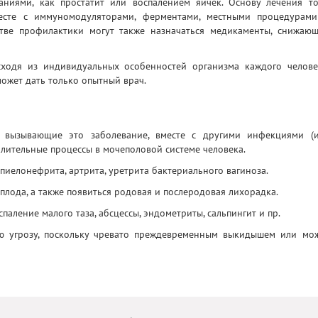
ниями, как простатит или воспалением яичек. Основу лечения т
месте с иммуномодуляторами, ферментами, местными процедурам
тве профилактики могут также назначаться медикаменты, снижаю
сходя из индивидуальных особенностей организма каждого челове
может дать только опытный врач.
, вызывающие это заболевание, вместе с другими инфекциями (
алительные процессы в мочеполовой системе человека.
пиелонефрита, артрита, уретрита бактериального вагиноза.
плода, а также появиться родовая и послеродовая лихорадка.
паление малого таза, абсцессы, эндометриты, сальпингит и пр.
ую угрозу, поскольку чревато преждевременным выкидышем или мо