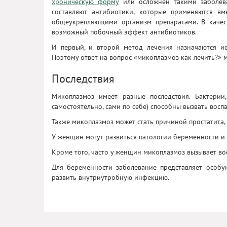
хроническую форму
или осложнен такими заболева
составляют антибиотики, которые применяются в
общеукрепляющими организм препаратами. В качес
возможный побочный эффект антибиотиков.
И первый, и второй метод лечения назначаются и
Поэтому ответ на вопрос «микоплазмоз как лечить?» 
Последствия
Микоплазмоз имеет разные последствия. Бактерии
самостоятельно, сами по себе) способны вызвать восп
Также микоплазмоз может стать причиной простатита, 
У женщин могут развиться патологии беременности и 
Кроме того, часто у женщин микоплазмоз вызывает вос
Для беременности заболевание представляет особ
развить внутриутробную инфекцию.