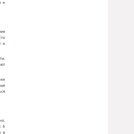
и и
лее
Его
у
и
ти.
ают
рии
вые
ься
но.
: 6
и в