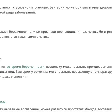
относят к условно-патогенным. Бактерии могут обитать в теле здоров
иной ряда заболеваний.
кает бессимптомно, – т.е. признаки неочевидны и незаметны. Но в ря
проявляется такая симптоматика:
.
ляет
во время беременности
, поскольку может вызвать преждевремен
ных вод. Бактерии у рожениц могут вызвать повышенную температуру
и даже менингит.
лизь
.
, вызвав ее воспаление, может развиться простатит. Иногда воспаляе