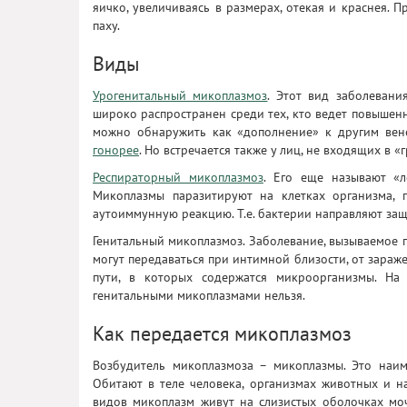
яичко, увеличиваясь в размерах, отекая и краснея.
паху.
Виды
Урогенитальный микоплазмоз
. Этот вид заболевани
широко распространен среди тех, кто ведет повышенн
можно обнаружить как «дополнение» к другим вен
гонорее
. Но встречается также у лиц, не входящих в 
Респираторный микоплазмоз
. Его еще называют «л
Микоплазмы паразитируют на клетках организма,
аутоиммунную реакцию. Т.е. бактерии направляют защ
Генитальный микоплазмоз. Заболевание, вызываемое 
могут передаваться при интимной близости, от зар
пути, в которых содержатся микроорганизмы. На 
генитальными микоплазмами нельзя.
Как передается микоплазмоз
Возбудитель микоплазмоза – микоплазмы. Это наим
Обитают в теле человека, организмах животных и на
видов микоплазм живут на слизистых оболочках моч