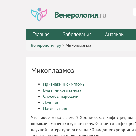
Главная
Заболевания
Анализы
Венерология.ру
>
Микоплазмоз
Микоплазмоз
Признаки и симптомы
Виды микоплазмоза
Способы передачи
Лечение
Последствия
Что такое микоплазмоз? Хроническая инфекция, выз
поражает мочеполовую систему. Считается инфекцие
научной литературе описаны 70 видов микроорганизм
только несколько видов микоплазм.