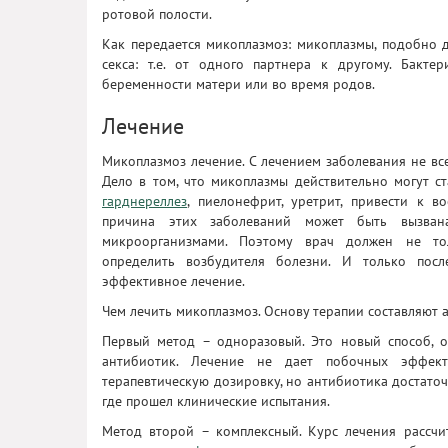
ротовой полости.
Как передается микоплазмоз: микоплазмы, подобно
секса: т.е. от одного партнера к другому. Бакт
беременности матери или во время родов.
Лечение
Микоплазмоз лечение. С лечением заболевания не все 
Дело в том, что микоплазмы действительно могут ст
гарднереллез
, пиелонефрит, уретрит, привести к в
причина этих заболеваний может быть вызва
микроорганизмами. Поэтому врач должен не то
определить возбудителя болезни. И только пос
эффективное лечение.
Чем лечить микоплазмоз. Основу терапии составляют 
Первый метод – одноразовый. Это новый способ, 
антибиотик. Лечение не дает побочных эффект
терапевтическую дозировку, но антибиотика достато
где прошел клинические испытания.
Метод второй – комплексный. Курс лечения рассчит