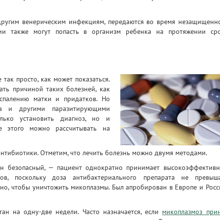
 другим венерическим инфекциям, передаются во время незащищенн
ерии также могут попасть в организм ребенка на протяжении ср
так просто, как может показаться.
ать причиной таких болезней, как
оспалению матки и придатков. Но
на и другими паразитирующими
лько установить диагноз, но и
ле этого можно рассчитывать на
антибиотики. Отметим, что лечить болезнь можно двумя методами.
он безопасный, — пациент однократно принимает высокоэффектив
ов, поскольку доза антибактериального препарата не превыш
чно, чтобы уничтожить микоплазмы. Был апробирован в Европе и Росс
ан на одну-две недели. Часто назначается, если
микоплазмоз при