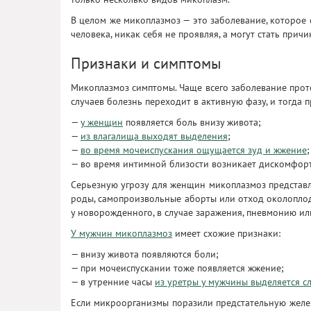
В целом же микоплазмоз — это заболевание, которое 
человека, никак себя не проявляя, а могут стать прич
Признаки и симптомы
Микоплазмоз симптомы. Чаще всего заболевание проте
случаев болезнь переходит в активную фазу, и тогда 
—
у женщин
появляется боль внизу живота;
—
из влагалища выходят выделения
;
—
во время мочеиспускания ощущается зуд и жжение
;
— во время интимной близости возникает дискомфорт
Серьезную угрозу для женщин микоплазмоз представ
роды, самопроизвольные аборты или отход околоплод
у новорожденного, в случае заражения, пневмонию ил
У мужчин микоплазмоз
имеет схожие признаки:
— внизу живота появляются боли;
— при мочеиспускании тоже появляется жжение;
— в утренние часы
из уретры у мужчины выделяется с
Если микроорганизмы поразили предстательную железу