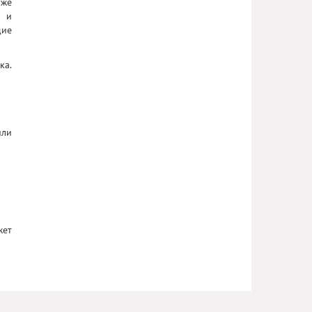
оже
и и
щие
ка.
или
жет