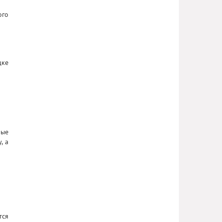
ого
дке
ные
, а
тся