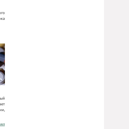
ого
ока
ный
ает
ии,
нял