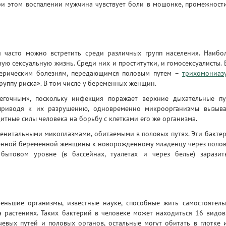
 При этом воспалении мужчина чувствует боли в мошонке, промежност
я часто можно встретить среди различных групп населения. Наибо
ую сексуальную жизнь. Среди них и проститутки, и гомосексуалисты. 
ерическим болезням, передающимся половым путем –
трихомониаз
«группу риска». В том числе у беременных женщин.
егочным», поскольку инфекция поражает верхние дыхательные пу
 приводя к их разрушению, одновременно микроорганизмы вызыв
итные силы человека на борьбу с клетками его же организма.
генитальными микоплазмами, обитаемыми в половых путях. Эти бакте
аженной беременной женщины к новорожденному младенцу через поло
бытовом уровне (в бассейнах, туалетах и через белье) заразит
еньшие организмы, известные науке, способные жить самостоятель
 растениях. Таких бактерий в человеке может находиться 16 видов
евых путей и половых органов, остальные могут обитать в глотке 