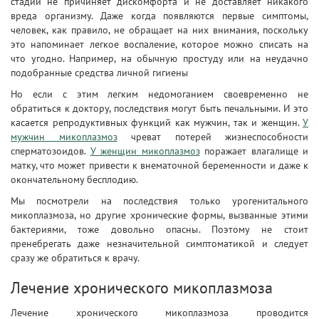
стадии не причиняет дискомфорта и не доставляет никакого
вреда организму. Даже когда появляются первые симптомы,
человек, как правило, не обращает на них внимания, поскольку
это напоминает легкое воспаление, которое можно списать на
что угодно. Например, на обычную простуду или на неудачно
подобранные средства личной гигиены
Но если с этим легким недомоганием своевременно не
обратиться к доктору, последствия могут быть печальными. И это
касается репродуктивных функций как мужчин, так и женщин.
У
мужчин микоплазмоз
чреват потерей жизнеспособности
сперматозоидов.
У женщин микоплазмоз
поражает влагалище и
матку, что может привести к внематочной беременности и даже к
окончательному бесплодию.
Мы посмотрели на последствия только урогенитального
микоплазмоза, но другие хронические формы, вызванные этими
бактериями, тоже довольно опасны. Поэтому не стоит
пренебрегать даже незначительной симптоматикой и следует
сразу же обратиться к врачу.
Лечение хронического микоплазмоза
Лечение хронического микоплазмоза проводится