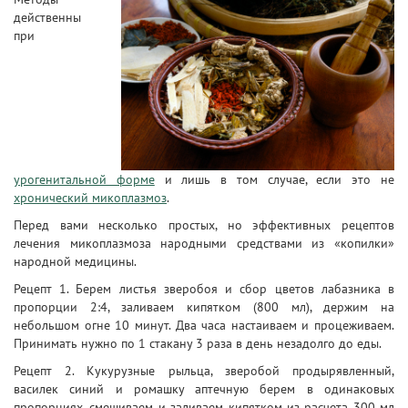
действенны
при
урогенитальной форме
и лишь в том случае, если это не
хронический микоплазмоз
.
Перед вами несколько простых, но эффективных рецептов
лечения микоплазмоза народными средствами из «копилки»
народной медицины.
Рецепт 1. Берем листья зверобоя и сбор цветов лабазника в
пропорции 2:4, заливаем кипятком (800 мл), держим на
небольшом огне 10 минут. Два часа настаиваем и процеживаем.
Принимать нужно по 1 стакану 3 раза в день незадолго до еды.
Рецепт 2. Кукурузные рыльца, зверобой продырявленный,
василек синий и ромашку аптечную берем в одинаковых
пропорциях, смешиваем и заливаем кипятком из расчета 300 мл