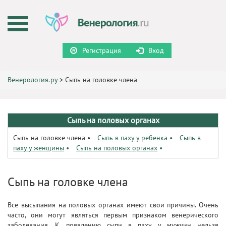
Регистрация
Вход
Венерология.ру
>
Сыпь на головке члена
Сыпь на половых органах
Сыпь на головке члена
•
Сыпь в паху у ребенка
•
Сыпь в
паху у женщины
•
Сыпь на половых органах
•
Сыпь на головке члена
Все высыпания на половых органах имеют свои причины. Очень
часто, они могут являться первым признаком венерического
заболевания. К появлению сыпи в паху у мужчин нельзя