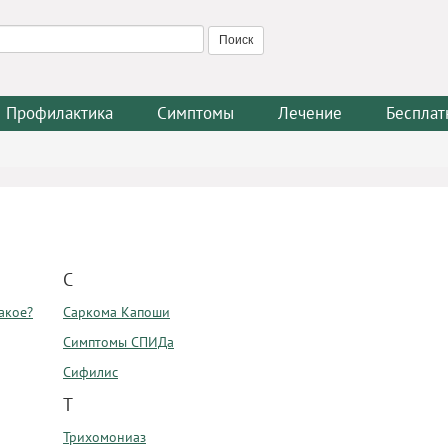
Профилактика
Симптомы
Лечение
Бесплат
С
акое?
Саркома Капоши
Симптомы СПИДа
Сифилис
Т
Трихомониаз