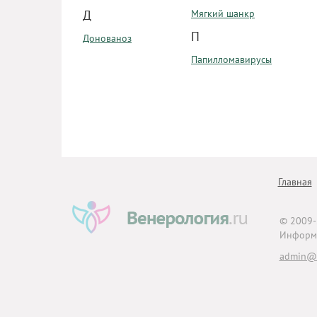
Д
Мягкий шанкр
П
Донованоз
Папилломавирусы
Главная
© 2009
Информа
admin@v