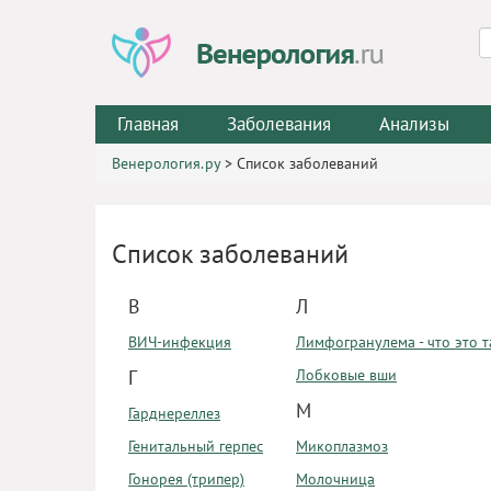
Главная
Заболевания
Анализы
Венерология.ру
>
Список заболеваний
Список заболеваний
В
Л
ВИЧ-инфекция
Лимфогранулема - что это т
Г
Лобковые вши
М
Гарднереллез
Генитальный герпес
Микоплазмоз
Гонорея (трипер)
Молочница