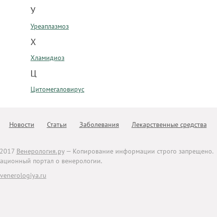
У
Уреаплазмоз
Х
Хламидиоз
Ц
Цитомегаловирус
Новости
Статьи
Заболевания
Лекарственные средства
-2017
Венерология.ру
— Копирование информации строго запрещено.
ционный портал о венерологии.
enerologiya.ru