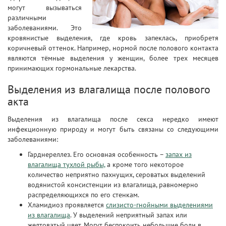
могут вызываться
различными
заболеваниями. Это
кровянистые выделения, где кровь запеклась, приобретя
коричневый оттенок. Например, нормой после полового контакта
являются тёмные выделения у женщин, более трех месяцев
принимающих гормональные лекарства.
Выделения из влагалища после полового
акта
Выделения из влагалища после секса нередко имеют
инфекционную природу и могут быть связаны со следующими
заболеваниями:
Гарднереллез. Его основная особенность –
запах из
влагалища тухлой рыбы,
а кроме того некоторое
количество неприятно пахнущих, сероватых выделений
водянистой консистенции из влагалища, равномерно
распределяющихся по его стенкам.
Хламидиоз проявляется
слизисто-гнойными выделениями
из влагалища
. У выделений неприятный запах или
желтоватый цвет. Могут беспокоить небольшие боли в