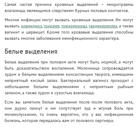
Самая частая причина кровяных выделений – микротравмы
влагалища, являющиеся следствием бурных половых контактов.
Многие инфекции могут вызвать кровяные выделения. Их могут
вызвать
хламидиоз
,
гонорея
,
трихомониаз
,
гарденереллез
, а также
вагинит и цервицит. Кроме того кровавые выделения способны
вызвать многие заболевания неинфекционного характера.
Белые выделения
Белые выделения при половом акте могут быть нормой, а могут
быть доказательством воспаления. Молочница сопровождается
зудом и белыми выделениями консистенции творога, имеющими
неприятный кислый запах. Бактериальный вагиноз проходит с
небольшими белыми выделениями с неприятным рыбным
запахом, а также зудом и сухостью влагалища.
Если вы заметили белые выделения после после полового акта,
они дурно пахнут и им сопутствует зуд и жгучая боль при
мочеиспускании, то очень вероятно, что у вас инфекционная
болезнь, которая передалась вам от полового партнера.