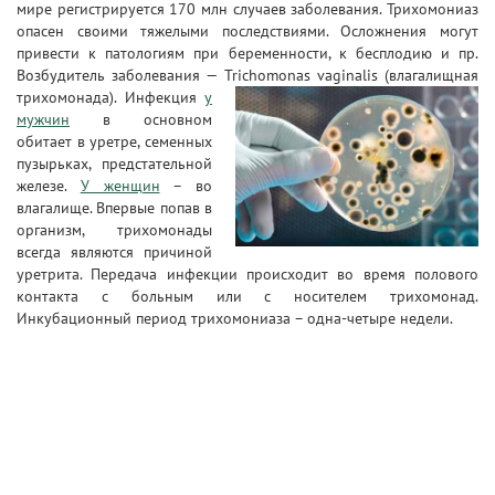
мире регистрируется 170 млн случаев заболевания. Трихомониаз
опасен своими тяжелыми последствиями. Осложнения могут
привести к патологиям при беременности, к бесплодию и пр.
Возбудитель заболевания — Trichomonas vaginalis (влагалищная
трихомонада).
Инфекция
у
мужчин
в основном
обитает в уретре, семенных
пузырьках, предстательной
железе.
У женщин
– во
влагалище. Впервые попав в
организм, трихомонады
всегда являются причиной
уретрита. Передача инфекции происходит во время полового
контакта с больным или с носителем трихомонад.
Инкубационный период трихомониаза – одна-четыре недели.