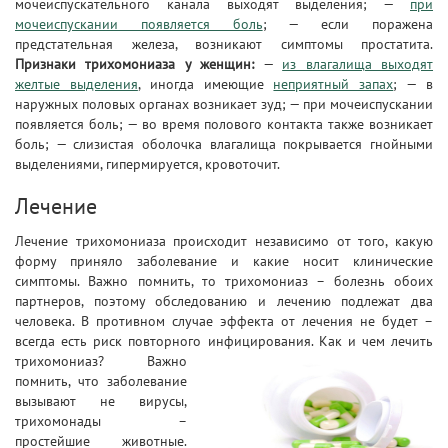
мочеиспускательного канала выходят выделения; —
при
мочеиспускании появляется боль
; — если поражена
предстательная железа, возникают симптомы простатита.
Признаки трихомониаза у женщин:
—
из влагалища выходят
желтые выделения
, иногда имеющие
неприятный запах
; — в
наружных половых органах возникает зуд; — при мочеиспускании
появляется боль; — во время полового контакта также возникает
боль; — слизистая оболочка влагалища покрывается гнойными
выделениями, гипермируется, кровоточит.
Лечение
Лечение трихомониаза происходит независимо от того, какую
форму приняло заболевание и какие носит клинические
симптомы. Важно помнить, то трихомониаз – болезнь обоих
партнеров, поэтому обследованию и лечению подлежат два
человека. В противном случае эффекта от лечения не будет –
всегда есть риск повторного инфицирования.
Как и чем лечить
трихомониаз? Важно
помнить, что заболевание
вызывают не вирусы,
трихомонады –
простейшие животные.