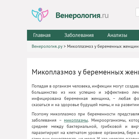
Главная
Заболевания
Анализы
Венерология.ру
>
Микоплазмоз у беременных женщин
Микоплазмоз у беременных же
Попадая в организм человека, инфекции могут создав
большинство из них успешно и эффективно леча
инфицирована беременная женщина, – любая фо
сказаться и на здоровье будущей мамы, и на развитии
Поэтому микоплазмоз при беременности представля
заболевания –
микоплазмы
. Микроорганизмы, кото
среднее между бактериальной, грибковой и вир
паразитируют на клетчатом уровне организма, беря и
сами они существовать не могут. И это чревато разл