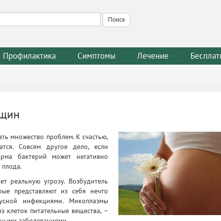
Профилактика
Симптомы
Лечение
Бесплат
нщин
ать множество проблем. К счастью,
тся. Совсем другое дело, если
рма бактерий может негативно
 плода.
ет реальную угрозу. Возбудитель
рые представляют из себя нечто
усной инфекциями. Микоплазмы
з клеток питательные вещества, –
ичными заболеваниями.