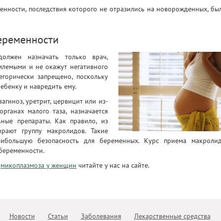
енности, последствия которого не отразились на новорожденных, был
еременности
олжен назначать только врач,
млемыми и не окажут негативного
егорически запрещено, поскольку
ебенку и навредить ему.
агиноз, уретрит, цервицит или из-
рганах малого таза, назначается
ьные препараты. Как правило, из
ирают группу макролидов. Такие
аибольшую безопасность для беременных. Курс приема макроли
 беременности.
и
микоплазмоза у женщин
читайте у нас на сайте.
Новости
Статьи
Заболевания
Лекарственные средства