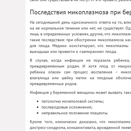
Последствия микоплазмоза при бе
На сегодняшний день однозначного ответа на то, вл
на ее нормальное течение или нет, не существует. О
лишь в определенных условиях, другие, что микопла
такие последствия: при обострении микоплазмоза на
для плода. Медики констатируют, что микоплазмы
выкидыши или привести к «замиранию» плода.
В случае, когда инфекция не поразила ребенка
преждевременным родам. И хотя плод от микроо
ребенка опасен сам процесс воспаления – микоп
влагалища или шейку матки на плодные оболочк
преждевременных родов.
Инфекция у беременной женщины может вызвать таки
патологию мочеполовой системы;
послеродовые осложнения;
неправильное положение плаценты.
Кроме того, клинически доказано, что микоплазм
дистресс-синдрома, конъюнктивита, врожденной пневм