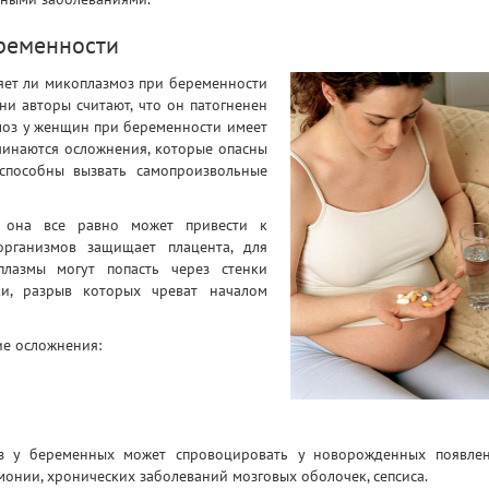
ременности
ияет ли микоплазмоз при беременности
дни авторы считают, что он патогненен
змоз у женщин при беременности имеет
чинаются осложнения, которые опасны
 способны вызвать самопроизвольные
, она все равно может привести к
рганизмов защищает плацента, для
лазмы могут попасть через стенки
и, разрыв которых чреват началом
е осложнения:
оз у беременных может спровоцировать у новорожденных появле
онии, хронических заболеваний мозговых оболочек, сепсиса.