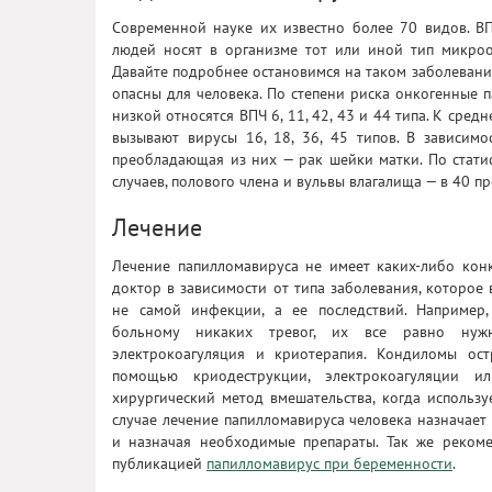
Современной науке их известно более 70 видов. ВП
людей носят в организме тот или иной тип микро
Давайте подробнее остановимся на таком заболевании
опасны для человека. По степени риска онкогенные 
низкой относятся ВПЧ 6, 11, 42, 43 и 44 типа. К средн
вызывают вирусы 16, 18, 36, 45 типов. В зависимо
преобладающая из них — рак шейки матки. По статис
случаев, полового члена и вульвы влагалища — в 40 п
Лечение
Лечение папилломавируса не имеет каких-либо конк
доктор в зависимости от типа заболевания, которое
не самой инфекции, а ее последствий.
Например,
больному никаких тревог, их все равно нужн
электрокоагуляция и криотерапия. Кондиломы ос
помощью криодеструкции, электрокоагуляции ил
хирургический метод вмешательства, когда использу
случае лечение папилломавируса человека назначает
и назначая необходимые препараты. Так же реком
публикацией
папилломавирус при беременности
.