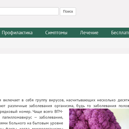
Профилактика
Симптомы
Лечение
Бесплат
я включает в себя группу вирусов, насчитывающих несколько десят
ют различные заболевания организма, будь то заболевания поло
орядковый номер.
Чаще всего ВПЧ-
е папилломавирус — заболевание,
иями больного на бытовым уровне
тны факты, когда микроорганизмы