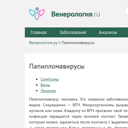
Главная
Заболевания
Анализы
Венерология.ру
>
Папилломавирусы
Папилломавирусы
Симптомы
Виды
Лечение
Папилломавирус человека. Это название заболевани
видов. Сокращенно — ВПЧ. Микроорганизмы вызыва
органов или кожи. Каждому из ВПЧ присвоен свой п
инфекция передается через половой контакт. Такж
которым можно заразиться после контакта с выделен
— через постельное белье, полотенца и пр. Извес