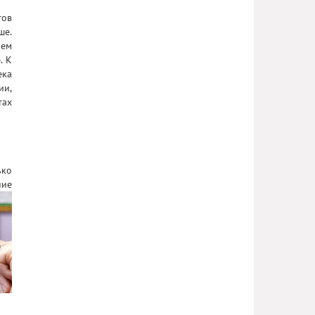
тов
ше.
чем
. К
ека
ии,
тах
ько
ние