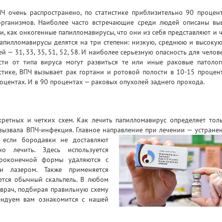
Ч очень распространено, по статистике приблизительно 90 процен
организмов. Наиболее часто встречающие среди людей описаны вы
, как онкогенные папилломавирусы, что они из себя представляют и 
папилломавирусы делятся на три степени: низкую, среднюю и высокую
ей — 31, 33, 35, 51, 52, 58. И наиболее серьезную опасность для челов
сти от типа вируса могут развиться те или иные раковые патолог
тике, ВПЧ вызывает рак гортани и ротовой полости в 10-15 процен
роцентах. И в 90 процентах — раковых опухолей заднего прохода.
ретных и четких схем. Как лечить папилломавирус определяет тол
 вызвала ВПЧ-инфекция. Главное направление при лечении — устране
 если бородавки не доставляют
о лечить. Здесь используется
троконечной формы удаляются с
и лазером. Также применяется
ется обычный скальпель. В любом
 врач, подбирая правильную схему
ендуем вам ознакомится с нашей