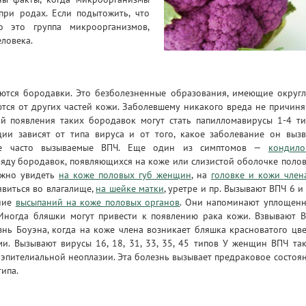
ри родах. Если подытожить, что
о это группа микроорганизмов,
еловека.
ются бородавки. Это безболезненные образования, имеющие округ
ются от других частей кожи. Заболевшему никакого вреда не причиня
ой появления таких бородавок могут стать папилломавирусы 1-4 ти
и зависят от типа вируса и от того, какое заболевание он вызв
лее часто вызываемые ВПЧ. Еще один из симптомов —
кондил
зряду бородавок, появляющихся на коже или слизистой оболочке поло
ожно увидеть
на коже половых губ женщин
, на
головке и кожи член
явиться во влагалище,
на шейке матки
, уретре и пр. Вызывают ВПЧ 6 и
ение
высыпаний на коже половых органов
. Они напоминают уплощен
 Иногда бляшки могут привести к появлению рака кожи. Взвывают 
знь Боуэна, когда на коже члена возникает бляшка красноватого цве
. Вызывают вирусы 16, 18, 31, 33, 35, 45 типов У женщин ВПЧ та
эпителиальной неоплазии. Эта болезнь вызывает предраковое состоя
типа.