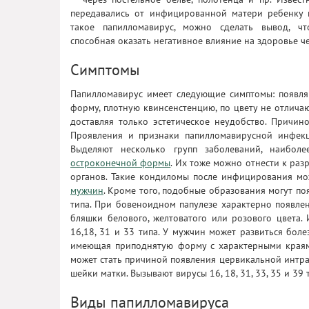
передавались от инфицированной матери ребенку п
такое папилломавирус, можно сделать вывод, чт
способная оказать негативное влияние на здоровье ч
Симптомы
Папилломавирус имеет следующие симптомы: появля
форму, плотную квинсенстенцию, по цвету не отлича
доставляя только эстетическое неудобство. Причин
Проявления и признаки папилломавирусной инфекци
Выделяют несколько групп заболеваний, наибо
остроконечной формы
. Их тоже можно отнести к ра
органов. Такие кондиломы после инфицирования м
мужчин
. Кроме того, подобные образования могут по
типа. При бовеноидном папулезе характерно появл
бляшки белового, желтоватого или розового цвета.
16,18, 31 и 33 типа. У мужчин может развиться боле
имеющая приподнятую форму с характерными краями
может стать причиной появления цервикальной интра
шейки матки. Вызывают вирусы 16, 18, 31, 33, 35 и 39 
Виды папилломавируса