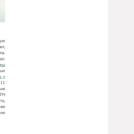
лую
ют,
па.
ал.
омы
вых
а у
 11
ные
ВПЧ
та,
кже
ние