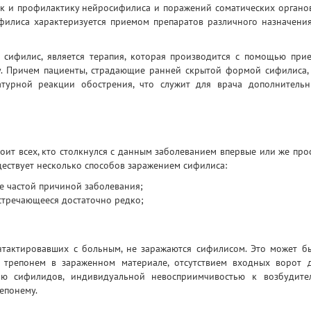
ак и профилактику нейросифилиса и поражений соматических органо
филиса характеризуется приемом препаратов различного назначения
й сифилис, является терапия, которая производится с помощью при
у. Причем пациенты, страдающие ранней скрытой формой сифилиса,
атурной реакции обострения, что служит для врача дополнитель
коит всех, кто столкнулся с данным заболеванием впервые или же про
ществует несколько способов заражением сифилиса:
е частой причиной заболевания;
стречающееся достаточно редко;
нтактировавших с больным, не заражаются сифилисом. Это может б
 трепонем в зараженном материале, отсутствием входных ворот 
ью сифилидов, индивидуальной невосприимчивостью к возбудите
епонему.