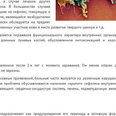
, в случае лечения других
ов. В большинстве случаев
цию на сифилис, говорящую о
ме, являющейся возбудителем
ески обследуется на предмет
енных участков кожи в месте развития твердого шанкра и т.д.
вляется поражение функционального характера внутренних органо
и длинных лучевых костей, обусловленное интоксикацией и хор
вленное после 2-х лет с момента заражения. Он менее опасен 
 не заразны.
 кожных проявлений, больные часто жалуются на различные нарушен
ая проблема обуславливается наличием скрытого сифилиса внутрен
жающего сердечно-сосудистую систему, печень, поджелудочную желе
подразумевает как предупреждение его перехода в активную фор