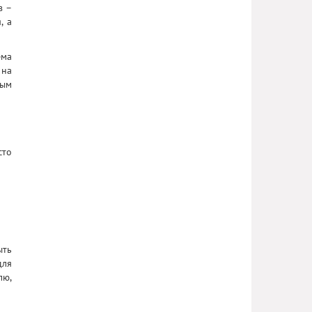
в –
, а
ема
 на
ным
сто
ыть
для
лю,