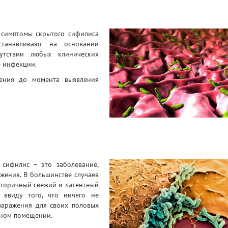
в симптомы скрытого сифилиса
станавливают на основании
утствии любых клинических
е инфекции.
жения до момента выявления
 сифилис – это заболевание,
жения. В большинстве случаев
 вторичный свежий и латентный
 ввиду того, что ничего не
заражения для своих половых
дном помещении.