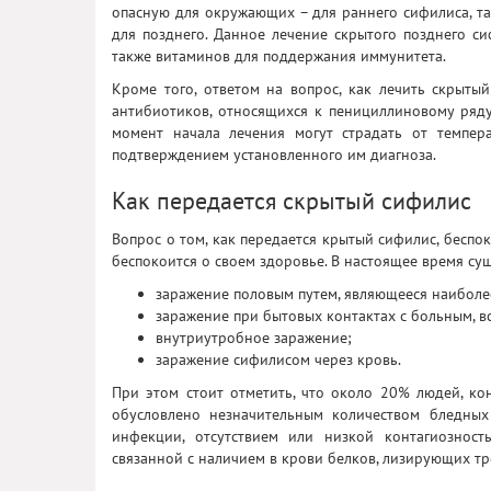
опасную для окружающих – для раннего сифилиса, т
для позднего. Данное лечение скрытого позднего си
также витаминов для поддержания иммунитета.
Кроме того, ответом на вопрос, как лечить скрыты
антибиотиков, относящихся к пенициллиновому ряд
момент начала лечения могут страдать от темпер
подтверждением установленного им диагноза.
Как передается скрытый сифилис
Вопрос о том, как передается крытый сифилис, беспо
беспокоится о своем здоровье. В настоящее время су
заражение половым путем, являющееся наиболе
заражение при бытовых контактах с больным, в
внутриутробное заражение;
заражение сифилисом через кровь.
При этом стоит отметить, что около 20% людей, ко
обусловлено незначительным количеством бледных
инфекции, отсутствием или низкой контагиозност
связанной с наличием в крови белков, лизирующих тр