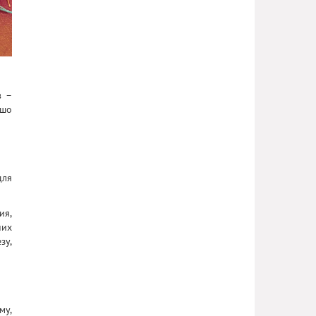
в –
ошо
для
ия,
них
зу,
му,