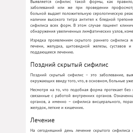
Выявляется сифилис такой формы, как правило
заболеваний или же при проведении профосмотр
больной выдает положительную серологическую реак
наличии высокого титра антител к бледной трепоне
сифилиса всех форм. В этом случае пациент клинич
обнаружения увеличенных лимфатических узлов, измен
Изредка проявлением скрытого раннего сифилиса я
печени, желудка, щитовидной железы, суставов 
поддающееся лечению.
Поздний скрытый сифилис
Поздний скрытый сифилис – это заболевание, выя
окружающих ввиду того, что, в основном, больные уже
Несмотря на то, что подобная форма протекает без
связанные с работой внутренних органов. Означенн
органов, а именно – сифилиса висцерального, пора
желудок, легкие и кишечник.
Лечение
На сегодняшний день лечение скрытого сифилиса 