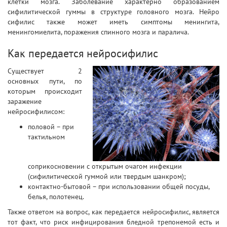
клетки мозга. Заболевание характерно образованием
сифилитической гуммы в структуре головного мозга. Нейро
сифилис также может иметь симптомы менингита,
менингомиелита, поражения спинного мозга и паралича.
Как передается нейросифилис
Существует 2
основных пути, по
которым происходит
заражение
нейросифилисом:
половой – при
тактильном
соприкосновении с открытым очагом инфекции
(сифилитической гуммой или твердым шанкром);
контактно-бытовой – при использовании общей посуды,
белья, полотенец.
Также ответом на вопрос, как передается нейросифилис, является
тот факт, что риск инфицирования бледной трепонемой есть и