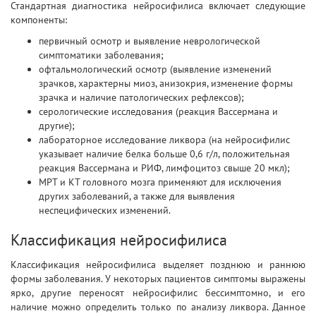
Стандартная диагностика нейросифилиса включает следующие
компоненты:
первичный осмотр и выявление неврологической
симптоматики заболевания;
офтальмологический осмотр (выявление изменений
зрачков, характерны миоз, анизокрия, изменение формы
зрачка и наличие патологических рефлексов);
серологические исследования (реакция Вассермана и
другие);
лабораторное исследование ликвора (на нейросифилис
указывает наличие белка больше 0,6 г/л, положительная
реакция Вассермана и РИФ, лимфоцитоз свыше 20 мкл);
МРТ и КТ головного мозга применяют для исключения
других заболеваний, а также для выявления
неспецифических изменений.
Классификация нейросифилиса
Классификация нейросифилиса выделяет позднюю и раннюю
формы заболевания. У некоторых пациентов симптомы выражены
ярко, другие переносят нейросифилис бессимптомно, и его
наличие можно определить только по анализу ликвора. Данное