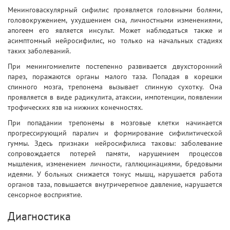
Менинговаскулярный сифилис проявляется головными болями,
головокружением, ухудшением сна, личностными изменениями,
апогеем его является инсульт. Может наблюдаться также и
асимптомный нейросифилис, но только на начальных стадиях
таких заболеваний.
При менингомиелите постепенно развивается двухсторонний
парез, поражаются органы малого таза. Попадая в корешки
спинного мозга, трепонема вызывает спинную сухотку. Она
проявляется в виде радикулита, атаксии, импотенции, появлении
трофических язв на нижних конечностях.
При попадании трепонемы в мозговые клетки начинается
прогрессирующий паралич и формирование сифилитической
гуммы. Здесь признаки нейросифилиса таковы: заболевание
сопровождается потерей памяти, нарушением процессов
мышления, изменением личности, галлюцинациями, бредовыми
идеями. У больных снижается тонус мышц, нарушается работа
органов таза, повышается внутричерепное давление, нарушается
сенсорное восприятие.
Диагностика