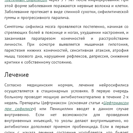
этой форме заболевания поражаются нервные волокна и клетки.
Заболевание протекает в виде спинной сухотки, сифилитической
гуммы и прогрессивного паралича.
Симптомы сифилиса мозга проявляются постепенно, начиная со
стреляющих болей в пояснице и ногах, ухудшении настроения, и
заканчивая парапарезом конечностей и расстройствами
личности. При осмотре выявляется мышечная гипотония,
парестезия нижних конечностей, сенситивная атаксия, атрофия
мышц тазового дна, нарушение рефлексов, депрессия, снижение
критики к собственному состоянию.
Лечение
Согласно медицинским нормам, лечение нейросифилиса
осуществляется в стационарных условиях. В первую очередь
больному проводят мощную антибиотикотерапию в течение 2-х
недель. Препараты Цефтриаксон (
основная статья «
Цефтриаксон
при сифилисе
«
) или Пенициллин вводят в данном случае
внутривенно. Если нет возможности для проведения
внутривенных инъекций, то уколы делают внутримышечно, но
антибиотики дополняют приемом пробеницида. Если в первые
сутки с начала лечения состояние усугубляется, что бывает