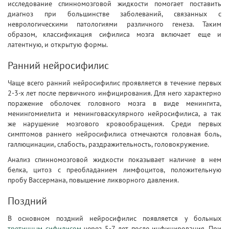
исследование спинномозговой жидкости помогает поставить
диагноз при большинстве заболеваний, связанных с
неврологическими патологиями различного генеза. Таким
образом, классификация сифилиса мозга включает еще и
латентную, и открытую формы.
Ранний нейросифилис
Чаще всего ранний нейросифилис проявляется в течение первых
2-3-х лет после первичного инфицирования. Для него характерно
поражение оболочек головного мозга в виде менингита,
менингомиелита и менинговаскулярного нейросифилиса, а так
же нарушение мозгового кровообращения. Среди первых
симптомов раннего нейросифилиса отмечаются головная боль,
галлюцинации, слабость, раздражительность, головокружение.
Анализ спинномозговой жидкости показывает наличие в нем
белка, цитоз с преобладанием лимфоцитов, положительную
пробу Вассермана, повышение ликворного давления.
Поздний
В основном поздний нейросифилис появляется у больных
третичным сифилисом
через 5-7 лет после инфицирования. При