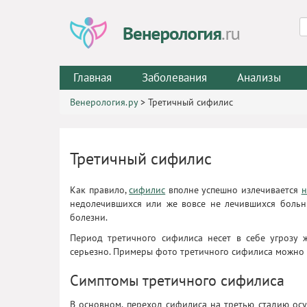
Главная
Заболевания
Анализы
Венерология.ру
>
Третичный сифилис
Третичный сифилис
Как правило,
сифилис
вполне успешно излечивается
н
недолечившихся или же вовсе не лечившихся больн
болезни.
Период третичного сифилиса несет в себе угрозу 
серьезно. Примеры фото третичного сифилиса можно 
Симптомы третичного сифилиса
В основном, переход сифилиса на третью стадию осу