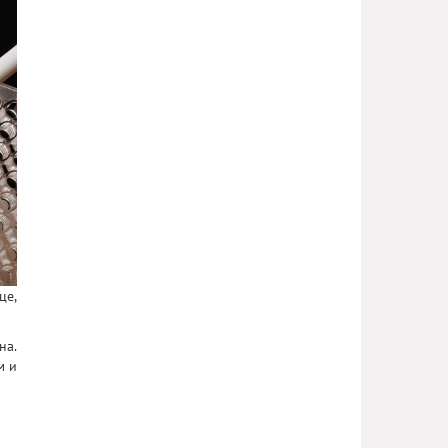
це,
на.
м и