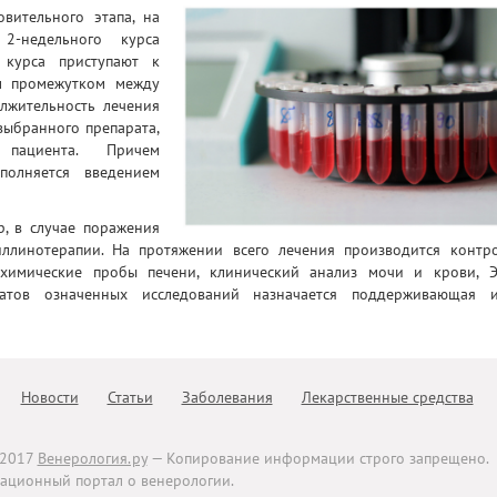
вительного этапа, на
2-недельного курса
курса приступают к
м промежутком между
лжительность лечения
выбранного препарата,
пациента. Причем
полняется введением
, в случае поражения
иллинотерапии. На протяжении всего лечения производится контр
химические пробы печени, клинический анализ мочи и крови, Э
татов означенных исследований назначается поддерживающая 
Новости
Статьи
Заболевания
Лекарственные средства
-2017
Венерология.ру
— Копирование информации строго запрещено.
ционный портал о венерологии.