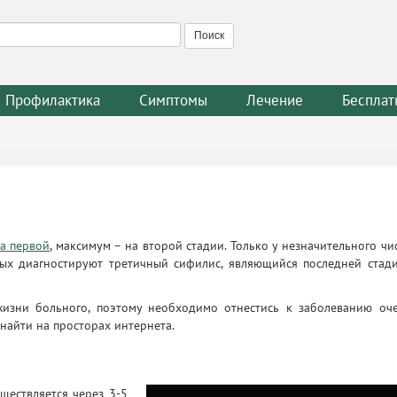
Профилактика
Симптомы
Лечение
Бесплат
а первой
, максимум – на второй стадии. Только у незначительного чи
ых диагностируют третичный сифилис, являющийся последней стад
жизни больного, поэтому необходимо отнестись к заболеванию оч
найти на просторах интернета.
ществляется через 3-5