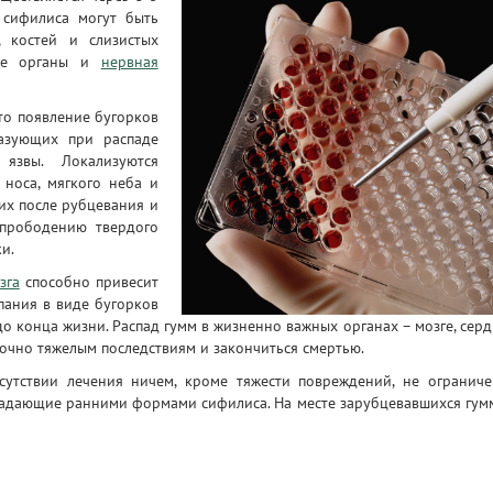
 сифилиса могут быть
, костей и слизистых
ние органы и
нервная
то появление бугорков
разующих при распаде
язвы. Локализуются
носа, мягкого неба и
их после рубцевания и
 прободению твердого
и.
зга
способно привесит
пания в виде бугорков
о конца жизни. Распад гумм в жизненно важных органах – мозге, серд
точно тяжелым последствиям и закончиться смертью.
сутствии лечения ничем, кроме тяжести повреждений, не ограниче
радающие ранними формами сифилиса. На месте зарубцевавшихся гум