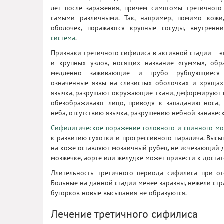
лет после заражения, причем симптомы третичного
самыми различными. Так, например, помимо кожи
оболочек, поражаются крупные сосуды, внутрен
система
.
Признаки третичного сифилиса в активной стадии – э
и крупных узлов, носящих название «гуммы», об
медленно заживающие и грубо рубцующиеся 
означенные язвы на слизистых оболочках и хрящах 
язычка, разрушают окружающие ткани, деформируют 
обезображивают лицо, приводя к западанию носа,
неба, отсутствию язычка, разрушению небной занавеск
Сифилитическое поражение головного и спинного мо
к развитию сухотки и прогрессивного паралича. Высы
на коже оставляют мозаичный рубец, не исчезающий д
мозжечке, аорте или желудке может привести к доста
Длительность третичного периода сифилиса при от
Больные на данной стадии менее заразны, нежели ст
бугорков новые высыпания не образуются.
Лечение третичного сифилиса