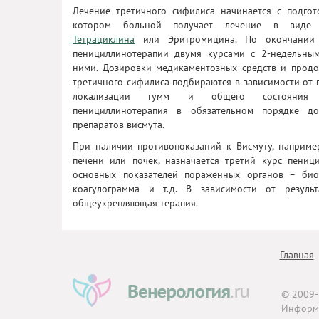
Лечение третичного сифилиса начинается с подгото
котором больной получает лечение в виде 
Тетрациклина
или Эритромицина. По окончании 
пенициллинотерапии двумя курсами с 2-недельны
ними. Дозировки медикаментозных средств и продо
третичного сифилиса подбираются в зависимости от 
локализации гумм и общего состояния 
пенициллинотерапия в обязательном порядке до
препаратов висмута.
При наличии противопоказаний к Висмуту, например
печени или почек, назначается третий курс пениц
основных показателей пораженных органов – био
коагулограмма и т.д. В зависимости от резуль
общеукрепляющая терапия.
Главная
© 2009
Информа