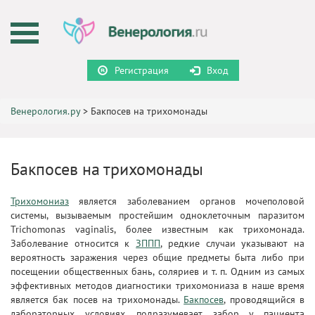
Регистрация
Вход
Венерология.ру
>
Бакпосев на трихомонады
Бакпосев на трихомонады
Трихомониаз
является заболеванием органов мочеполовой
системы, вызываемым простейшим одноклеточным паразитом
Trichomonas vaginalis, более известным как трихомонада.
Заболевание относится к
ЗППП
, редкие случаи указывают на
вероятность заражения через общие предметы быта либо при
посещении общественных бань, соляриев и т. п. Одним из самых
эффективных методов диагностики трихомониаза в наше время
является бак посев на трихомонады.
Бакпосев
, проводящийся в
лабораторных условиях, подразумевает забор у пациента