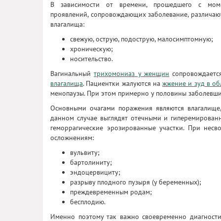
В зависимости от времени, прошедшего с моме
проявлений, сопровождающих заболевание, различа
влагалища:
свежую, острую, подострую, малосимптомную;
хроническую;
носительство.
Вагинальный
трихомониаз у женщин
сопровождается
влагалища
. Пациентки жалуются на
жжение и зуд в об
менопаузы. При этом примерно у половины заболевши
Основными очагами поражения являются влагалище,
данном случае выглядят отечными и гиперемирован
геморрагические эрозированные участки. При нес
осложнениям:
вульвиту;
бартолиниту;
эндоцервициту;
разрыву плодного пузыря (у беременных);
преждевременным родам;
бесплодию.
Именно поэтому так важно своевременно диагности