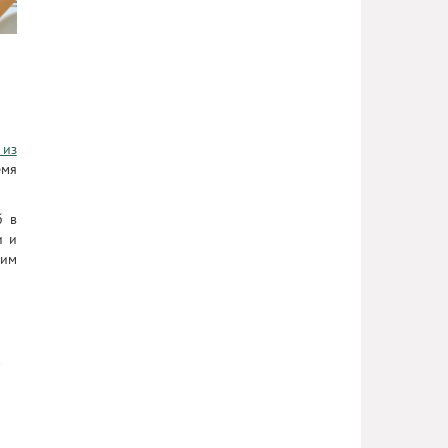
 из
емя
б в
и и
щим