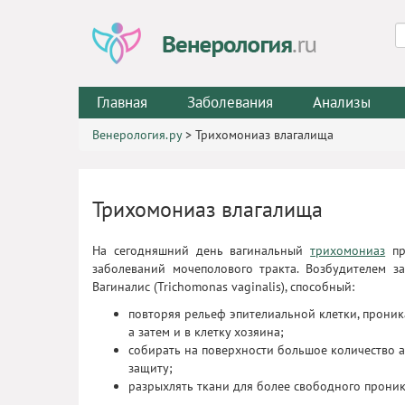
Главная
Заболевания
Анализы
Венерология.ру
>
Трихомониаз влагалища
Трихомониаз влагалища
На сегодняшний день вагинальный
трихомониаз
пр
заболеваний мочеполового тракта. Возбудителем з
Вагиналис (Trichomonas vaginalis), способный:
повторяя рельеф эпителиальной клетки, проник
а затем и в клетку хозяина;
собирать на поверхности большое количество 
защиту;
разрыхлять ткани для более свободного прони