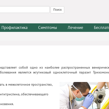
Профилактика
Симптомы
Лечение
Бесплат
едставляет собой одно из наиболее распространенных венеричес
аболевания является жгутиковый одноклеточный паразит Трихомон
ать в межклеточное пространство,
антитриспина, обеспечивающего
кновения.