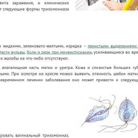
нта заражения, и клинических
ют следующие формы трихомониаза
 жидкими, зеленовато-желтыми, изредка –
пенистыми выделениями
ласти вульвы
,
боли и рези при мочеиспускании
, усиливающиеся во вр
х жалобы на что-либо отсутствуют.
 влагалищная часть матки и уретра. Кожа и слизистые больших гу
ными. При осмотре на кресле можно выявить отечность шейки матк
воевременном лечении заболевания оно может привести к следую
ровать вагинальный трихомониаз.