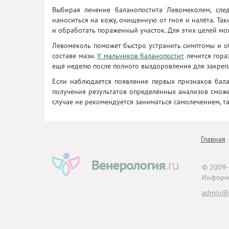
Выбирая лечение баланопостита Левомеколем, следу
наноситься на кожу, очищенную от гноя и налёта. Т
и обработать пораженный участок. Для этих целей мо
Левомеколь поможет быстро устранить симптомы и об
составе мази.
У мальчиков баланопостит
лечится гора
ещё неделю после полного выздоровления для закрепл
Если наблюдается появление первых признаков бала
получения результатов определённых анализов смож
случае не рекомендуется заниматься самолечением, т
Главная
© 2009
Информа
admin@v