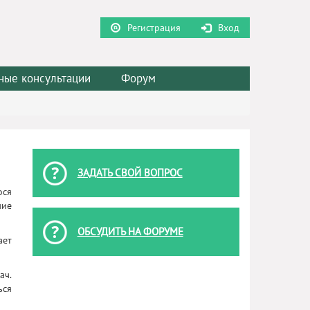
Регистрация
Вход
ные консультации
Форум
ЗАДАТЬ СВОЙ ВОПРОС
ося
чие
ОБСУДИТЬ НА ФОРУМЕ
ает
ач.
ься