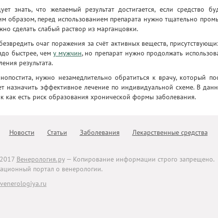
ет знать, что желаемый результат достигается, если средство бу
аким образом, перед использованием препарата нужно тщательно пром
жно сделать слабый раствор из марганцовки.
езвредить очаг поражения за счёт активных веществ, присутствующи
здо быстрее, чем
у мужчин
, но препарат нужно продолжать использов
ения результата.
нопостита, нужно незамедлительно обратиться к врачу, который по
ет назначить эффективное лечение по индивидуальной схеме. В дан
ак как есть риск образования хронической формы заболевания.
Новости
Статьи
Заболевания
Лекарственные средства
-2017
Венерология.ру
— Копирование информации строго запрещено.
ционный портал о венерологии.
enerologiya.ru