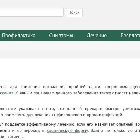
Профилактика
Симптомы
Лечение
Бесплат
тся для снижения воспаления крайней плоти, сопровождающег
ускания
. К явным признакам данного заболевания также относят нали
постите указывают на то, что данный препарат быстро уничтож
о применять для лечения стафилококков и прочих инфекций.
дуг поддаётся эффективному лечению, если его назначает опытный вр
лезни и её переход в
хроническую форму
. Важно не только лечит
вил гигиены.