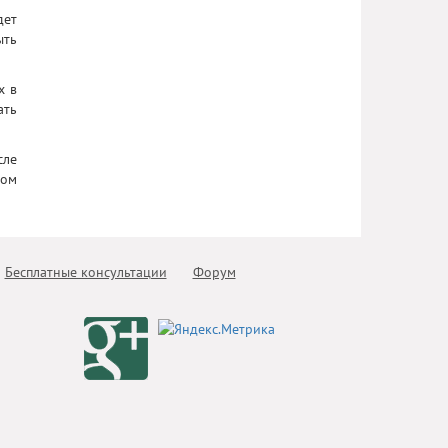
дет
ыть
х в
ать
сле
ном
Бесплатные консультации
Форум