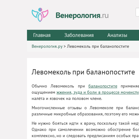
Главная
Заболевания
Анализы
Венерология.ру
>
Левомеколь при баланопостите
Левомеколь при баланопостите
Обычно Левомеколь при
баланопостите
применяе
ощущением
жжения, зуда и боли в процессе мочеисп
налёта и язвочек на половом члене.
Многочисленные отзывы о Левомеколе при балано
различные микробные образования, поэтому его можн
Не нужно бояться идти к врачу, поскольку такой не
Однако при самолечении возможно обострение бо
комплексно, но и следовать предписаниям особых пра