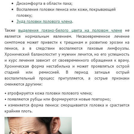
Дискомфорта в области паха;
Воспаления головки пениса или кожи, покрывающей
головку;
Зуда головки полового члена
.
Также
выделения грязно-белого цвета на половом члене
не
является нормальным явлением. Несвоевременное лечение
симптомов может привести к трещинам и развитию эрозии на
пенисе, а в следствии воспаляются паховые лимфоузлы.
Хронический баланопостит у мужчин лечится, но его успешность
и курс лечения зависит от своевременного обращения к врачу.
Хроническая форма нестабильна и может проявляться острой
стадией или ремиссией. В период затишья острый
воспалительный процесс притупляется, а острые признаки
сменяются другими:
• атрофируется кожа головки полового члена;
• появляются рубцы или формируются новые повторно;
• изменяется форма пениса: сморщивается головка и срастается
крайняя плоть.