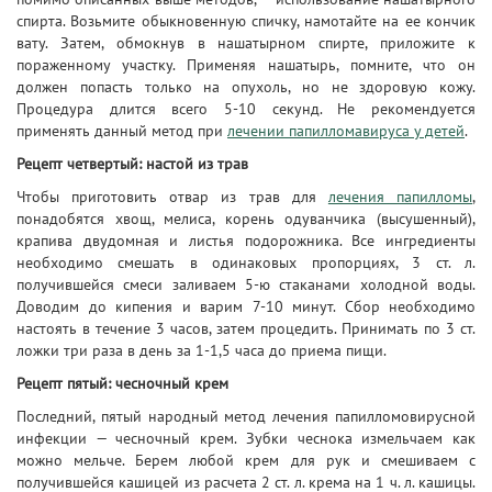
спирта. Возьмите обыкновенную спичку, намотайте на ее кончик
вату. Затем, обмокнув в нашатырном спирте, приложите к
пораженному участку. Применяя нашатырь, помните, что он
должен попасть только на опухоль, но не здоровую кожу.
Процедура длится всего 5-10 секунд. Не рекомендуется
применять данный метод при
лечении папилломавируса у детей
.
Рецепт четвертый: настой из трав
Чтобы приготовить отвар из трав для
лечения папилломы
,
понадобятся хвощ, мелиса, корень одуванчика (высушенный),
крапива двудомная и листья подорожника. Все ингредиенты
необходимо смешать в одинаковых пропорциях, 3 ст. л.
получившейся смеси заливаем 5-ю стаканами холодной воды.
Доводим до кипения и варим 7-10 минут. Сбор необходимо
настоять в течение 3 часов, затем процедить. Принимать по 3 ст.
ложки три раза в день за 1-1,5 часа до приема пищи.
Рецепт пятый: чесночный крем
Последний, пятый народный метод лечения папилломовирусной
инфекции — чесночный крем. Зубки чеснока измельчаем как
можно мельче. Берем любой крем для рук и смешиваем с
получившейся кашицей из расчета 2 ст. л. крема на 1 ч. л. кашицы.