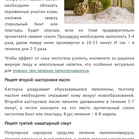
необходимо обмазать
пораженные участки кожи,
наложив сверху
стерильный бинт или
пластырь. Будет хорошо, если их тоже предварительно
пропитаете свежим соком. Процедуру необходимо выполнять 3-4
раза, делая между ними промежутки в 10-15 минут. И так – в
течение дня 2-3 раза.
Чтобы эффект от сока чистотела усилить, исключите из рациона
жирную пищу и алкогольные напитки, что особенно актуально
для
мужчин при лечении папилломавируса
.
Рецепт второй: касторовое масло
Касторка раздражает образовавшиеся папилломы, поэтому
маслом необходимо смазывают кожу вокруг новообразований.
Втирайте касторовое масло легкими движениями в течение 5-7
минут, а потом наложите на это место пропитанный соком
чистотела бинт или пластырь. Курс лечения – 4-8 недель.
Рецепт третий: нашатырный спирт
Популярное народное средство лечения папилломавируса,
помимо описанных выше методов, — использование нашатырного