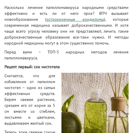
Насколько лечение папилломавируса народными средствами
эффективно и есть ли от него прок? ВПЧ вызывает
новообразования (
остроконечные кондиломы
), которые
современная медицина называет доброкачественными. И хотя
чаще всего угрозу человеку они не представляют, лечить такие
доброкачественные образование все-таки нужно. И методы
народной медицины могут в этом существенно помочь.
Перед вами – ТОП-5 народных методов лечения
папилломавируса.
Рецепт первый: сок чистотела
Считается, что для
избавления от папиллом
чистотел – одно из самых
эффективных средств.
Берем свежее растение,
срезаем его от корня за 5
см вместе со стеблем,
листьями и цветками,
выдавливаем желтый сок.
Теперь этим свежим соком