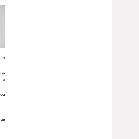
сто
ПЧ-
ы и
оже
как