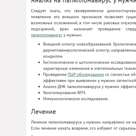
Анализ на папилломавирус у мужч
Следует знать, что своевременное диагностиров
появления его внешних признаков позволяет суще
возможных осложнений, в том числе раковых опухол
подозрений, врач назначает проведение сл
папилломавирус
у мужчин:
Внешний осмотр новообразований. Урологичес
дерматовенерологический осмотр, направленны
кондилом.
Гистологические и цитологические исследовани
характерные изменения в эпителиальных тканях
Проведение
ПЦР обследования
со слизистых об
эффективен при выявлении у мужчин латентно
Анализ ДНК папилломавируса у мужчин эффекти
Генотипирование ВПЧ.
Иммунологическое исследование.
Лечение
Лечение папилломавируса у мужчин направлено не на
Если лечение начать вовремя, это избавит от серьезн