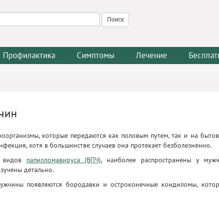
Профилактика
Симптомы
Лечение
Бесплат
чин
организмы, которые передаются как половым путем, так и на быто
нфекция, хотя в большинстве случаев она протекает безболезненно.
0 видов
папилломавируса (ВПЧ)
, наиболее распространены у муж
изучены детально.
мужчины появляются бородавки и остроконечные кондиломы, кото