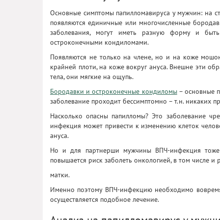
Основные симптомы папилломавируса у мужчин: на ст
появляются единичные или многочисленные бородавк
заболевания, могут иметь разную форму и быт
остроконечными кондиломами.
Появляются не только на члене, но и на коже мошон
крайней плоти, на коже вокруг ануса. Внешне эти об
тела, они мягкие на ощупь.
Бородавки и остроконечные кондиломы
– основные п
заболевание проходит бессимптомно – т.н. никаких п
Насколько опасны папилломы? Это заболевание чре
инфекция может привести к изменению клеток челов
ануса.
Но и для партнерши мужчины ВПЧ-инфекция тоже п
повышается риск заболеть онкологией, в том числе и 
матки.
Именно поэтому ВПЧ-инфекцию необходимо вовремя д
осуществляется подобное лечение.