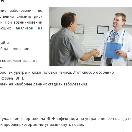
ин
ание заболевания, до
ственно снизить риск
ей. При возникновении
едующих
анализов на
кий и
й на выявление
я позволяют выявить
.
олочек уретры и кожи головки пениса. Этот способ особенно
й формы ВПЧ.
вен на наиболее ранних стадиях заболевания.
 удаление из организма ВПЧ-инфекции, а на устранение ее последств
ых проблем, которые могут возникнуть позже.