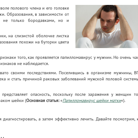
воле полового члена и его головке
и. Образования, в зависимости от
ь не только бородавками, но и
ки, на слизистой оболочке листка
разования похожи на бугорки цвета
ризнаки того, как проявляется папилломавирус у мужчин. Но очень ча
ризнаков не наблюдается.
вато своими последствиями. Поселившись в организме мужчины, В
ека и стать причиной раковых заболеваний мужской половой систем
редставляет опасность, поскольку после заражения у женщин т
раком шейки (
Основная статья:
«
Папилломавирус шейки матки
«).
иагностировать, а затем эффективно лечить. Давайте посмотрим, 