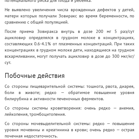
потенциального риска для плода и ребенка.
Не выявлено увеличения числа врожденных дефектов у детей,
матери которых получали Зовиракс во время беременности, по
сравнению с общей популяцией.
После приема Зовиракса внутрь в дозе 200 мг 5 раз/сут
ацикловир определялся в грудном молоке в концентрациях,
составляющих 0.6-4.1% от плазменных концентраций. При таких
концентрациях в грудном молоке дети, находящиеся на грудном
вскармливании, могут получать ацикловир в дозе до 300 мкг/кг/
сут.
Побочные действия
Со стороны пищеварительной системы: тошнота, рвота, диарея,
боли в животе; редко — обратимое повышение уровня
билирубина и активности печеночных ферментов.
Со стороны системы кроветворения: очень редко — анемия,
лейкопения, тромбоцитопения.
Со стороны мочевыделительной системы: редко — повышение
уровня мочевины и креатинина в крови; очень редко — острая
почечная недостаточность.