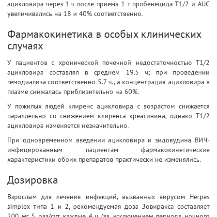
ацикловира через 1 ч после приема 1 г пробенецида T1/2 и AUC
увеличивались на 18 и 40% соответственно.
Фармакокинетика в особых клинических
случаях
У пациентов с хронической почечной недостаточностью T1/2
ацикловира составлял в среднем 19.5 ч; при проведении
гемодиализа соответственно 5.7 ч., а концентрация ацикловира в
плазме снижалась приблизительно на 60%.
У пожилых людей клиренс ацикловира с возрастом снижается
параллельно со снижением клиренса креатинина, однако T1/2
ацикловира изменяется незначительно.
При одновременном введении ацикловира и зидовудина ВИЧ-
инфицированным пациентам фармакокинетические
характеристики обоих препаратов практически не изменялись.
Дозировка
Взрослым для лечения инфекций, вызванных вирусом Herpes
simplex типа 1 и 2, рекомендуемая доза Зовиракса составляет
200 мг 5 раз/сут каждые 4 ч (за исключением периода ночного