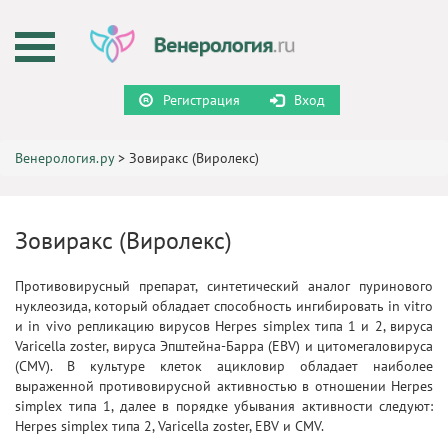
Регистрация
Вход
Венерология.ру
>
Зовиракс (Виролекс)
Зовиракс (Виролекс)
Противовирусный препарат, синтетический аналог пуринового
нуклеозида, который обладает способность ингибировать in vitro
и in vivo репликацию вирусов Herpes simplex типа 1 и 2, вируса
Varicella zoster, вируса Эпштейна-Барра (EBV) и цитомегаловируса
(CMV). В культуре клеток ацикловир обладает наиболее
выраженной противовирусной активностью в отношении Herpes
simplex типа 1, далее в порядке убывания активности следуют:
Herpes simplex типа 2, Varicella zoster, EBV и CMV.