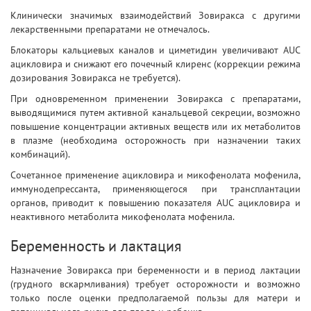
Клинически значимых взаимодействий Зовиракса с другими
лекарственными препаратами не отмечалось.
Блокаторы кальциевых каналов и циметидин увеличивают AUC
ацикловира и снижают его почечный клиренс (коррекции режима
дозирования Зовиракса не требуется).
При одновременном применении Зовиракса с препаратами,
выводящимися путем активной канальцевой секреции, возможно
повышение концентрации активных веществ или их метаболитов
в плазме (необходима осторожность при назначении таких
комбинаций).
Сочетанное применение ацикловира и микофенолата мофенила,
иммунодепрессанта, применяющегося при трансплантации
органов, приводит к повышению показателя AUC ацикловира и
неактивного метаболита микофенолата мофенила.
Беременность и лактация
Назначение Зовиракса при беременности и в период лактации
(грудного вскармливания) требует осторожности и возможно
только после оценки предполагаемой пользы для матери и