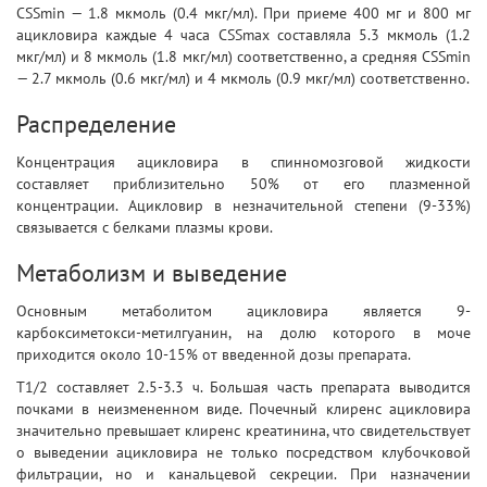
CSSmin — 1.8 мкмоль (0.4 мкг/мл). При приеме 400 мг и 800 мг
ацикловира каждые 4 часа CSSmax составляла 5.3 мкмоль (1.2
мкг/мл) и 8 мкмоль (1.8 мкг/мл) соответственно, a средняя CSSmin
— 2.7 мкмоль (0.6 мкг/мл) и 4 мкмоль (0.9 мкг/мл) соответственно.
Распределение
Концентрация ацикловира в спинномозговой жидкости
составляет приблизительно 50% от его плазменной
концентрации. Ацикловир в незначительной степени (9-33%)
связывается с белками плазмы крови.
Метаболизм и выведение
Основным метаболитом ацикловира является 9-
карбоксиметокси-метилгуанин, на долю которого в моче
приходится около 10-15% от введенной дозы препарата.
T1/2 составляет 2.5-3.3 ч. Большая часть препарата выводится
почками в неизмененном виде. Почечный клиренс ацикловира
значительно превышает клиренс креатинина, что свидетельствует
о выведении ацикловира не только посредством клубочковой
фильтрации, но и канальцевой секреции. При назначении