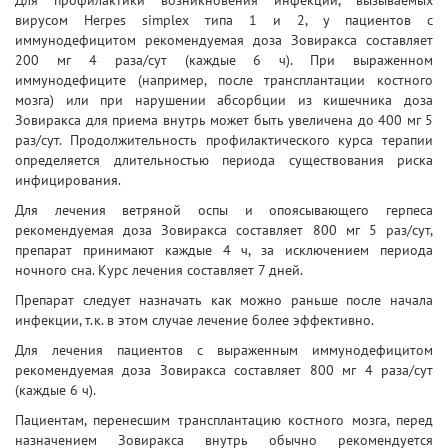
Для профилактики возникновения инфекций, вызываемых
вирусом Herpes simplex типа 1 и 2, у пациентов с
иммунодефицитом рекомендуемая доза Зовиракса составляет
200 мг 4 раза/сут (каждые 6 ч). При выраженном
иммунодефиците (например, после трансплантации костного
мозга) или при нарушении абсорбции из кишечника доза
Зовиракса для приема внутрь может быть увеличена до 400 мг 5
раз/сут. Продолжительность профилактического курса терапии
определяется длительностью периода существования риска
инфицирования.
Для лечения ветряной оспы и опоясывающего герпеса
рекомендуемая доза Зовиракса составляет 800 мг 5 раз/сут,
препарат принимают каждые 4 ч, за исключением периода
ночного сна. Курс лечения составляет 7 дней.
Препарат следует назначать как можно раньше после начала
инфекции, т.к. в этом случае лечение более эффективно.
Для лечения пациентов с выраженным иммунодефицитом
рекомендуемая доза Зовиракса составляет 800 мг 4 раза/сут
(каждые 6 ч).
Пациентам, перенесшим трансплантацию костного мозга, перед
назначением Зовиракса внутрь обычно рекомендуется