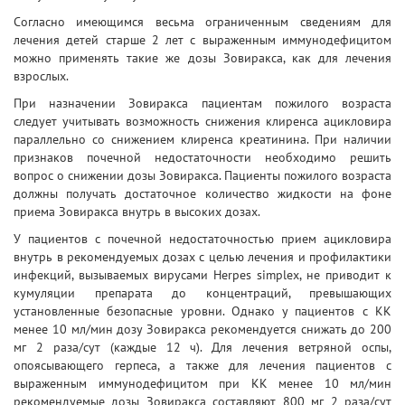
Согласно имеющимся весьма ограниченным сведениям для
лечения детей старше 2 лет с выраженным иммунодефицитом
можно применять такие же дозы Зовиракса, как для лечения
взрослых.
При назначении Зовиракса пациентам пожилого возраста
следует учитывать возможность снижения клиренса ацикловира
параллельно со снижением клиренса креатинина. При наличии
признаков почечной недостаточности необходимо решить
вопрос о снижении дозы Зовиракса. Пациенты пожилого возраста
должны получать достаточное количество жидкости на фоне
приема Зовиракса внутрь в высоких дозах.
У пациентов с почечной недостаточностью прием ацикловира
внутрь в рекомендуемых дозах с целью лечения и профилактики
инфекций, вызываемых вирусами Herpes simplex, не приводит к
кумуляции препарата до концентраций, превышающих
установленные безопасные уровни. Однако у пациентов с КК
менее 10 мл/мин дозу Зовиракса рекомендуется снижать до 200
мг 2 раза/сут (каждые 12 ч). Для лечения ветряной оспы,
опоясывающего герпеса, а также для лечения пациентов с
выраженным иммунодефицитом при КК менее 10 мл/мин
рекомендуемые дозы Зовиракса составляют 800 мг 2 раза/сут