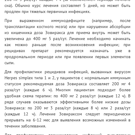
сна). Обычно курс лечения составляет 5 дней, но может быть
продлен при тяжелых первичных инфекциях.
При выраженном иммунодефиците (например, после
трансплантации костного мозга) или при нарушении абсорбции
из кишечника доза Зовиракса для приема внутрь может быть
увеличена до 400 мг 5 раз/сут. Лечение необходимо начинать
как можно раньше после возникновения инфекции; при
рецидивах препарат рекомендуется назначать уже в
продромальном периоде или при появлении первых элементов
сыпи.
Для профилактики рецидивов инфекций, вызванных вирусом
Herpes simplex типа 1 и 2, у пациентов с нормальным иммунным
статусом рекомендуемая доза Зовиракса составляет 200 мг 4
раза/сут (каждые 6 ч). Многим пациентам подходит более
удобная схема терапии: по 400 мг 2 раза/сут (каждые 12 ч). В
ряде случаев оказываются эффективными более низкие дозы
Зовиракса: по 200 мг 3 раза/сут (каждые 8 ч) или 2 раза/сут
(каждые 12 ч). Лечение Зовираксом следует периодически
прерывать на 6-12 мес для выявления возможных изменений в
течении заболевания.