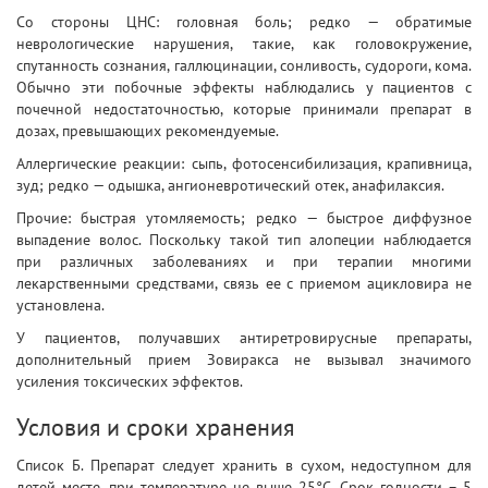
Со стороны ЦНС: головная боль; редко — обратимые
неврологические нарушения, такие, как головокружение,
спутанность сознания, галлюцинации, сонливость, судороги, кома.
Обычно эти побочные эффекты наблюдались у пациентов с
почечной недостаточностью, которые принимали препарат в
дозах, превышающих рекомендуемые.
Аллергические реакции: сыпь, фотосенсибилизация, крапивница,
зуд; редко — одышка, ангионевротический отек, анафилаксия.
Прочие: быстрая утомляемость; редко — быстрое диффузное
выпадение волос. Поскольку такой тип алопеции наблюдается
при различных заболеваниях и при терапии многими
лекарственными средствами, связь ее с приемом ацикловира не
установлена.
У пациентов, получавших антиретровирусные препараты,
дополнительный прием Зовиракса не вызывал значимого
усиления токсических эффектов.
Условия и сроки хранения
Список Б. Препарат следует хранить в сухом, недоступном для
детей месте, при температуре не выше 25°С. Cрок годности – 5