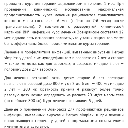
проводить курс в/в терапии ацикловиром в течение 1 мес. При
проведении клинических исследований максимальная
продолжительность курса лечения реципиентов трансплантата
костного мозга составляла 6 мес (с 1-го по 7-й месяц после
трансплантации). У пациентов с развернутой клинической
картиной ВИЧ-инфекции курс лечения Зовираксом составлял 12
мес, однако есть основания полагать, что у таких пациентов могут
быть эффективны более продолжительные курсы терапии.
Лечение и профилактика инфекций, вызванных вирусами Herpes
simplex, у детей с иммунодефицитом в возрасте от 2 лет и старше
— такие же дозы, как для взрослых; в возрасте младше 2 лет —
половину дозы для взрослых.
Для лечения ветряной оспы детям старше 6 лет препарат
назначают в разовой дозе 800 мг; от 2 до 6 лет — 400 мг; младше
2 лет — 200 мг. Кратность приема 4 раза/сут. Более точно
разовую дозу можно определить из расчета 20 мг/кг массы тела
(но не более 800 мг). Курс лечения составляет 5 дней.
Данные о применении Зовиракса для профилактики рецидивов
инфекций, вызванных вирусами Herpes simplex, и при лечении
опоясывающего герпеса у детей с нормальными показателями
иммунитета отсутствуют.