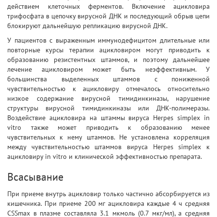
действием клеточных ферментов. Включение ацикловира
трифосфата в цепочку вирусной ДНК и последующий обрыв цепи
блокируют дальнейшую репликацию вирусной ДНК.
У пациентов с выраженным иммунодефицитом длительные или
повторные курсы терапии ацикловиром могут приводить к
образованию резистентных штаммов, и поэтому дальнейшее
лечение ацикловиром может быть неэффективным. У
большинства выделенных штаммов с пониженной
чувствительностью к ацикловиру отмечалось относительно
низкое содержание вирусной тимидинкиназы, нарушение
структуры вирусной тимидинкиназы или ДНК-полимеразы.
Воздействие ацикловира на штаммы вируса Herpes simplex in
vitro также может приводить к образованию менее
чувствительных к нему штаммов. Не установлена корреляция
между чувствительностью штаммов вируса Herpes simplex к
ацикловиру in vitro и клинической эффективностью препарата.
Всасывание
При приеме внутрь ацикловир только частично абсорбируется из
кишечника. При приеме 200 мг ацикловира каждые 4 ч средняя
CSSmax в плазме составляла 3.1 мкмоль (0.7 мкг/мл), а средняя