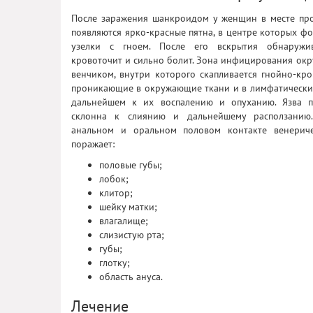
После заражения шанкроидом у женщин в месте пр
появляются ярко-красные пятна, в центре которых 
узелки с гноем. После его вскрытия обнаружив
кровоточит и сильно болит. Зона инфицирования ок
венчиком, внутри которого скапливается гнойно-кр
проникающие в окружающие ткани и в лимфатические
дальнейшем к их воспалению и опуханию. Язва п
склонна к слиянию и дальнейшему расползанию
анальном и оральном половом контакте венерич
поражает:
половые губы;
лобок;
клитор;
шейку матки;
влагалище;
слизистую рта;
губы;
глотку;
область ануса.
Лечение