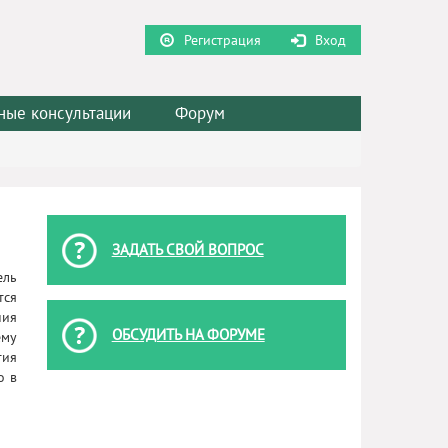
Регистрация
Вход
ные консультации
Форум
ЗАДАТЬ СВОЙ ВОПРОС
ель
тся
ния
ОБСУДИТЬ НА ФОРУМЕ
ему
тия
о в