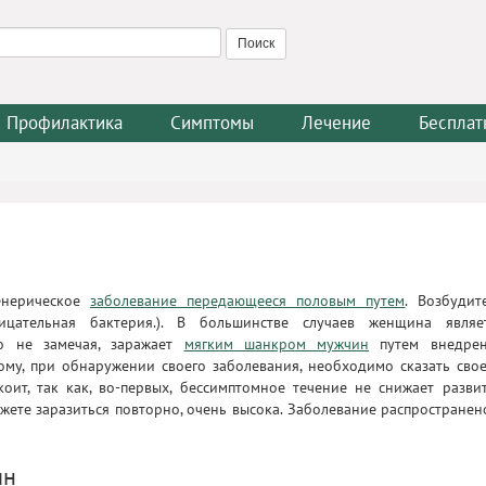
Профилактика
Симптомы
Лечение
Бесплат
нерическое
заболевание передающееся половым путем
. Возбудит
цательная бактерия.). В большинстве случаев женщина являе
го не замечая, заражает
мягким шанкром мужчин
путем внедре
ому, при обнаружении своего заболевания, необходимо сказать сво
оит, так как, во-первых, бессимптомное течение не снижает разви
ожете заразиться повторно, очень высока. Заболевание распространен
ин