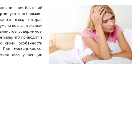
оникновения бактерий
формируются небольшие
ается язва, которая
ружена воспалительным
овянистое содержимое,
 узлы, что приводит в
о своей особенности
. При традиционном,
еская язва у женщин