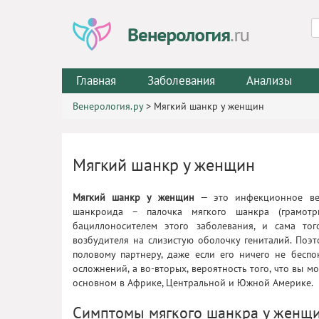
Главная
Заболевания
Анализы
Венерология.ру
>
Мягкий шанкр у женщин
Мягкий шанкр у женщин
Мягкий шанкр у женщин
— это инфекционное ве
шанкроида – палочка мягкого шанкра (грамотри
бациллоносителем этого заболевания, и сама то
возбудителя на слизистую оболочку гениталий. Поэт
половому партнеру, даже если его ничего не беспок
осложнений, а во-вторых, вероятность того, что вы м
основном в Африке, Центральной и Южной Америке.
Симптомы мягкого шанкра у женщ