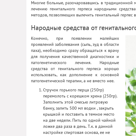
Многие больные, разочаровавшись в традиционной 
лечению генитального герпеса народными средств
методов, позволяющих вылечить генитальный герпес 
Народные средства от генитальног
Конечно, при появлении малейших
проявлений заболевания (сыпь, зуд в области
паха), необходимо сразу обращаться к врачу
для получения качественной диагностики и
патогенетического лечения. Народные
средства от генитального герпеса хорошо
использовать, как дополнение к основной
патогенетической терапии, а не вместо нее.
Стручок горького перца (250гр)
перемолоть с корешком хрена (250гр).
Заполнить этой смесью литровую
банку, залить 500 мл водки , закрыть
крышкой и поставить в темное место
на две недели. Пить по одной чайной
ложке два раза в день. Т.к. в данной
настройке спиртовая основа, ее не