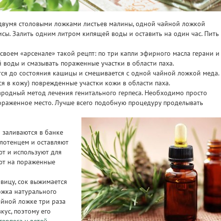
двумя столовыми ложками листьев малины, одной чайной ложкой
исы. Залить одним литром кипящей воды и оставить на один час. Пить
своем «арсенале» такой рецпт: по три капли эфирного масла герани и
 воды и смазывать пораженные участки в области паха.
тся до состояния кашицы и смешивается с одной чайной ложкой меда.
я в кожу) поврежденные участки кожи в области паха.
ародный метод лечения генитального герпеса. Необходимо просто
пораженное место. Лучше всего подобную процедуру проделывать
 заливаются в банке
лотенцем и оставляют
ют и используют для
ют на пораженные
вицу, сок выжимается
ожка натурального
айной ложке три раза
кус, поэтому его