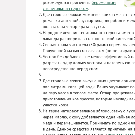
рекомедуется применять
беременным
с генетальным герпесом
.
Две столовые ложки можжевельника смешать с 
ромашки аптечной, пустырника, зверобоя и мел
пол стакана четыре раза в сутки.
Народное лечение генитального герпеса имет в 
лаванды растворить в стакане теплой кипяченой
Свежая трава чистотела (50грамм) перемалывае
Полученной мазью смазываются (но не втираютс
Чеснок без добавок – не менее эффективный н
разрезать одну дольку чеснока и натереть ею 
непосредственно перед сном.
Две столовые ложки высушенных цветов арники
пол литрами кипящей воды. Банку укутывают по
на пару часов в теплом месте. Отвар процежива
приготовления компрессов, которые накладыва
участки кожи
На терке натирают зеленое яблоко, свежую луко
через марлю, к соку добавляется одна чайная л
меда и перемешивается. Принимать по одной ч
в день. Данное средство является приятным на в