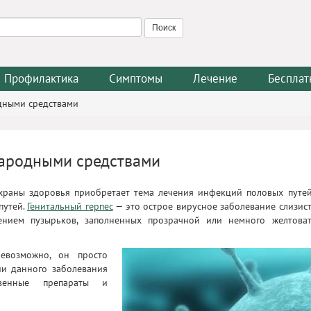
Профилактика
Симптомы
Лечение
Бесплат
одными средствами
народными средствами
храны здоровья приобретает тема лечения инфекций половых путей
путей.
Генитальный герпес
— это острое вирусное заболевание слизис
ением пузырьков, заполненных прозрачной или немного желтова
невозможно, он просто
ии данного заболевания
твенные препараты и