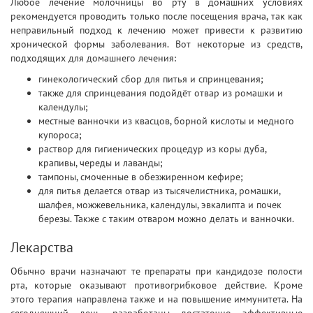
Любое лечение молочницы во рту в домашних условиях
рекомендуется проводить только после посещения врача, так как
неправильный подход к лечению может привести к развитию
хронической формы заболевания. Вот некоторые из средств,
подходящих для домашнего лечения:
гинекологический сбор для питья и спринцевания;
также для спринцевания подойдёт отвар из ромашки и
календулы;
местные ванночки из квасцов, борной кислоты и медного
купороса;
раствор для гигиенических процедур из коры дуба,
крапивы, череды и лаванды;
тампоны, смоченные в обезжиренном кефире;
для питья делается отвар из тысячелистника, ромашки,
шалфея, можжевельника, календулы, эвкалипта и почек
березы. Также с таким отваром можно делать и ванночки.
Лекарства
Обычно врачи назначают те препараты при кандидозе полости
рта, которые оказывают противогрибковое действие. Кроме
этого терапия направлена также и на повышение иммунитета. На
сегодняшний день разработаны достаточно эффективные