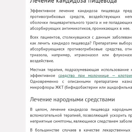
Лечение кандидоза пищевода
Эффективное лечение кандидоза пищевода предп
противогрибковых средств, воздействующих неп
оболочки пищеварительного тракта и не попадающих 
абсорбирующих антимикотиков, проникающих в нее.
Всех пациентов, столкнувшихся с данным заболеван
как лечить кандидоз пищевода? Препаратами выбора
абсорбирующиеся противогрибковые средства, отн
триазола, например, итраконазол или флуконаз
воздействие.
Местная терапия, подразумевающая использование 
эффективное
средство при молочнице — клотри
Одновременно с описанными препаратами назна
микрофлоры ЖКТ (бифидобактерии или ацидофильная 
Лечение народными средствами
В целом, лечение кандидоза пищевода народным
вспомогательной терапией, позволяющей ускорить п
неприятные симптомы, являющиеся следствием заболе
В большинстве случаев в качестве лекарственных