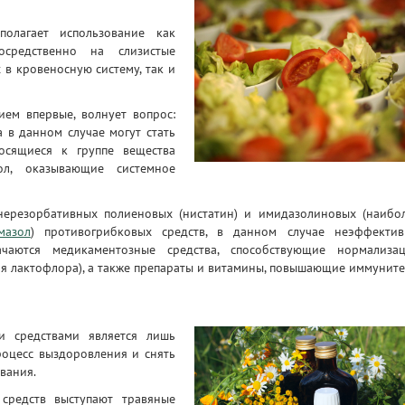
олагает использование как
осредственно на слизистые
в кровеносную систему, так и
ием впервые, волнует вопрос:
 в данном случае могут стать
осящиеся к группе вещества
ол, оказывающие системное
нерезорбативных полиеновых (нистатин) и имидазолиновых (наибо
мазол
) противогрибковых средств, в данном случае неэффектив
чаются медикаментозные средства, способствующие нормализа
лактофлора), а также препараты и витамины, повышающие иммуните
и средствами является лишь
роцесс выздоровления и снять
вания.
 средств выступают травяные