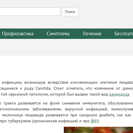
Профилактика
Симптомы
Лечение
Бесплат
 инфекцию, возникшую вследствие контаминации эпителия пищев
сящимися к роду Candida. Стоит отметить, что излечение от данн
той серьезной патологии, которой был вызван такой вид
кандидоза
.
о тракта развивается на фоне снижения иммунитета, обусловленн
тологическими заболеваниями, вирусной инфекцией, химиолуче
о молочница пищевода развивается при сахарном диабете, так как
 при туберкулезе (хроническая инфекция) и при
ВИЧ
.