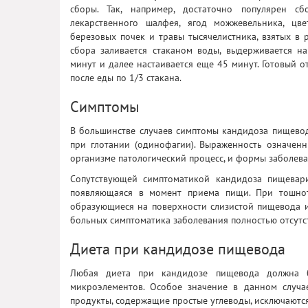
сборы. Так, например, достаточно популярен с
лекарственного шалфея, ягод можжевельника, цв
березовых почек и травы тысячелистника, взятых в 
сбора заливается стаканом воды, выдерживается н
минут и далее настаивается еще 45 минут. Готовый о
после еды по 1/3 стакана.
Симптомы
В большинстве случаев симптомы кандидоза пищевод
при глотании (одинофагии). Выраженность означенн
организме патологический процесс, и формы заболева
Сопутствующей симптоматикой кандидоза пищеварит
появляющаяся в момент приема пищи. При тошнот
образующиеся на поверхности слизистой пищевода и 
больных симптоматика заболевания полностью отсутст
Диета при кандидозе пищевода
Любая диета при кандидозе пищевода должна б
микроэлементов. Особое значение в данном случа
продукты, содержащие простые углеводы, исключаются