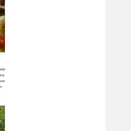
лее
на.
ции
т.