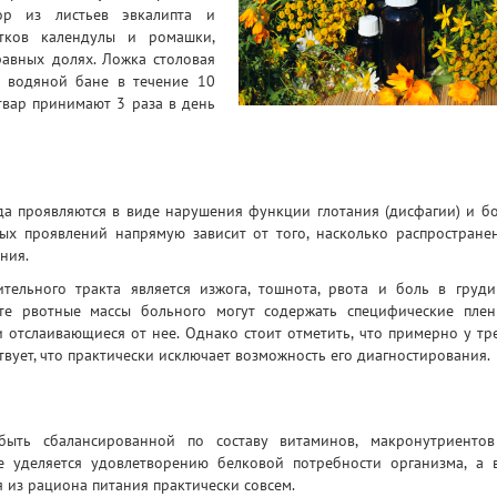
бор из листьев эвкалипта и
етков календулы и ромашки,
равных долях. Ложка столовая
а водяной бане в течение 10
твар принимают 3 раза в день
а проявляются в виде нарушения функции глотания (дисфагии) и б
ых проявлений напрямую зависит от того, насколько распростране
ния.
ельного тракта является изжога, тошнота, рвота и боль в груди
е рвотные массы больного могут содержать специфические плен
отслаивающиеся от нее. Однако стоит отметить, что примерно у тр
вует, что практически исключает возможность его диагностирования.
ыть сбалансированной по составу витаминов, макронутриенто
е уделяется удовлетворению белковой потребности организма, а 
 из рациона питания практически совсем.