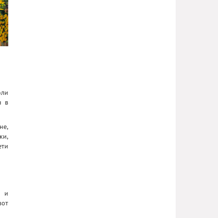
оли
н в
не,
ки,
ети
в и
вот