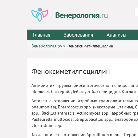
Главная
Заболевания
Анализы
Венерология.ру
>
Феноксиметилпециллин
Феноксиметилпециллин
Антибиотик группы биосинтетических пенициллино
оболочек бактерий. Действует бактерицидно. Кислото
Активен в отношении аэробных грамположительных бак
pneumoniae), Enterococcus spp. (некоторые штаммы), Clos
spp., Bacillus anthracis, Actinomyces spp.; аэробных г
Pasteurella multocida, Streptobacillus spp.; анаэробны
Clostridium spp.
Также активен в отношении Spirullinum minus, Treponema