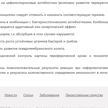
и на цефалоспориновые антибиотики (возможно развитие перекрест
нициллин следует отменить и назначить соответствующую терапию.
ина в комбинации с бактериостатическими антибиотиками. Комбина
 ожидается аддитивный или синергический эффект.
рее, т.к. абсорбция в этих случаях нарушается.
сть роста устойчивых штаммов бактерий и грибов.
ть развития псевдомембранозного колита.
одический контроль картины периферической крови и показате
ны ложноположительные результаты реакции при неферментатив
ген и результаты количественного определения аминокислот в моче
Новости
Статьи
Заболевания
Лекарственные средства