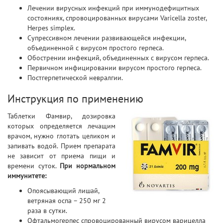
Лечении вирусных инфекций при иммунодефицитных
состояниях, спровоцированных вирусами Varicella zoster,
Herpes simplex.
Супрессивном лечении развивающейся инфекции,
объединенной с вирусом простого герпеса.
Обострении инфекций, объединенных с вирусом герпеса.
Первичном инфицировании вирусом простого герпеса.
Постгерпетической невралгии.
Инструкция по применению
Таблетки Фамвир, дозировка
которых определяется лечащим
врачом, нужно глотать целиком и
запивать водой. Прием препарата
не зависит от приема пищи и
времени суток.
При нормальном
иммунитете:
Опоясывающий лишай,
ветряная оспа – 250 мг 2
раза в сутки.
Офтальмогерпес спровоцированный вирусом варицелла