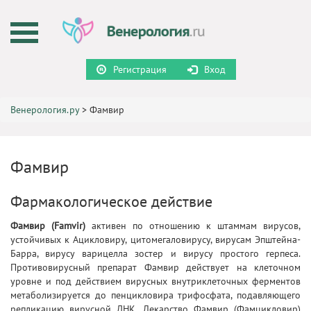
Регистрация
Вход
Венерология.ру
>
Фамвир
Фамвир
Фармакологическое действие
Фамвир (Famvir)
активен по отношению к штаммам вирусов,
устойчивых к Ацикловиру, цитомегаловирусу, вирусам Эпштейна-
Барра, вирусу варицелла зостер и вирусу простого герпеса.
Противовирусный препарат Фамвир действует на клеточном
уровне и под действием вирусных внутриклеточных ферментов
метаболизируется до пенцикловира трифосфата, подавляющего
репликацию вирусной ДНК. Лекарство Фамвир (Фамцикловир)