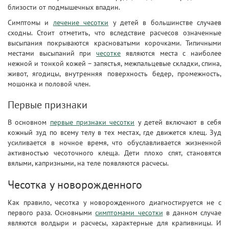
близости от подмышечных впадин.
Симптомы и
лечение чесотки
у детей в большинстве случаев
сходны. Стоит отметить, что вследствие расчесов означенные
высыпания покрываются красноватыми корочками. Типичными
местами высыпаний при
чесотке
являются места с наиболее
нежной и тонкой кожей – запястья, межпальцевые складки, спина,
живот, ягодицы, внутренняя поверхность бедер, промежность,
мошонка и половой член.
Первые признаки
В основном
первые признаки чесотки
у детей включают в себя
кожный зуд по всему телу в тех местах, где движется клещ. Зуд
усиливается в ночное время, что обуславливается жизненной
активностью чесоточного клеща. Дети плохо спят, становятся
вялыми, капризными, на теле появляются расчесы.
Чесотка у новорожденного
Как правило, чесотка у новорожденного диагностируется не с
первого раза. Основными
симптомами чесотки
в данном случае
являются волдыри и расчесы, характерные для крапивницы. И