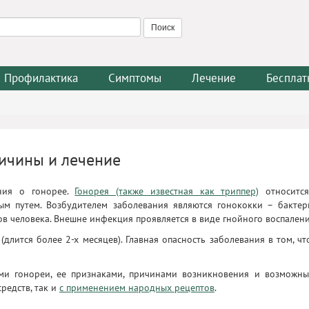
Профилактика
Симптомы
Лечение
Бесплат
ричины и лечение
ния о гонорее.
Гонорея (также известная как триппер)
относитс
м путем. Возбудителем заболевания являются гонококки – бактер
 человека. Внешне инфекция проявляется в виде гнойного воспалени
(длится более 2-х месяцев). Главная опасность заболевания в том, чт
ами гонореи, ее признаками, причинами возникновения и возможн
редств, так и
с применением народных рецептов
.