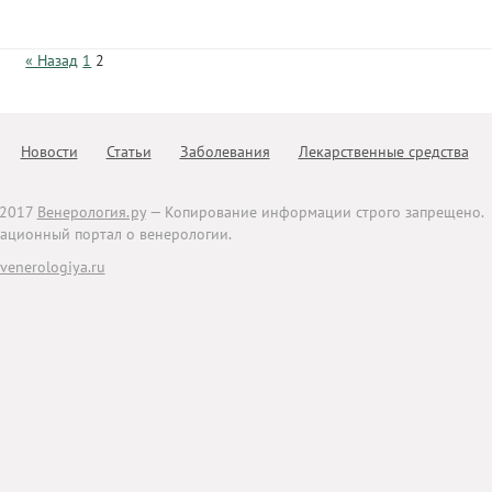
« Назад
1
2
Новости
Статьи
Заболевания
Лекарственные средства
-2017
Венерология.ру
— Копирование информации строго запрещено.
ционный портал о венерологии.
enerologiya.ru