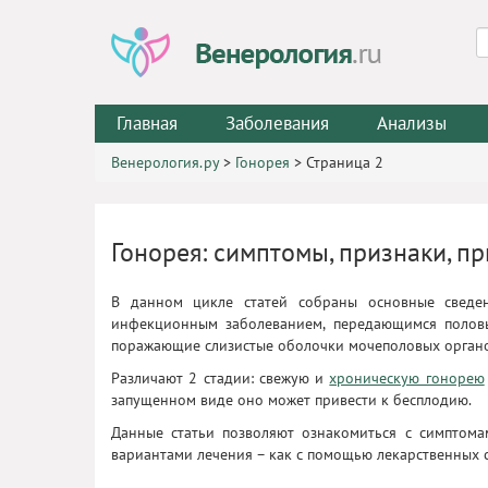
Главная
Заболевания
Анализы
Венерология.ру
>
Гонорея
>
Страница 2
Гонорея: симптомы, признаки, п
В данном цикле статей собраны основные сведе
инфекционным заболеванием, передающимся половы
поражающие слизистые оболочки мочеполовых органов
Различают 2 стадии: свежую и
хроническую гонорею
запущенном виде оно может привести к бесплодию.
Данные статьи позволяют ознакомиться с симптом
вариантами лечения – как с помощью лекарственных с