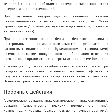
течение 4-х месяцев необходимо проведение микроскопических
и серологических исследований.
При случайном внутрисосудистом введении бензатин
бензилпенициллина возможно развитие синдрома Уанье
(транзиторное /проходящее/ чувство подавленности, тревоги и
нарушение зрения).
При одновременном приеме бензатин бензилпенициллина с
нестероидными противовоспалительными средствами (в
частности, с индометацином, бутадиононом и салицилатами)
возможно развитие конкурентного ингибирования выведения
препаратов из организма, т. е. задержка их в организме больного.
Комбинация с другими антибиотиками возможна только при
ожидаемом синергизме (конечном усилении эффекта в
результате взаимодействия лекарственных веществ) действия.
Назначают препараты в этом случае в полной дозе.
Побочные действия
Аллергические реакции: анафилактические и анафилактоидные
реакции (аллергические реакции немедленного типа),
крапивница, лихорадка (резкое повышение температуры тела),