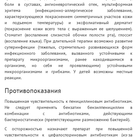
боли в суставах, ангионевротический отек, мультиформная
эритема (инфекционно-аллергическое заболевание,
характеризующееся покраснением симметричных участков кожи
и подъемом температуры) и эксфолиативный дерматит
(покраснение кожи всего тела с выраженным ее шелушением).
Стоматит (воспаление слизистой обочки полости рта), глоссит
(воспаление языка). При длительной терапии возможно развитие
суперинфекции (тяжелых, стремительно развивающихся форм
инфекционного заболевания, вызванного устойчивыми к
препарату микроорганизмами, ранее находившимися в
организме, но себя не проявляющими) устойчивыми
микроорганизмами и грибками. У детей возможны местные
реакции.
Противопоказания
Повышенная чувствительность к пенициллиновым антибиотикам.
Не следует применять бензатин бензилпенициллин в
комбинации с антибиотиками, действующими
бактериостатически (препятствующими размножению бактерий).
С осторожностью назначают препарат при повышенной
чувствительности к цефалоспориновым антибиотикам (из-за