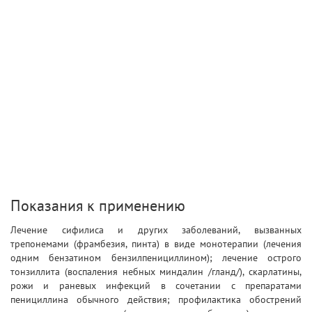
Показания к применению
Лечение сифилиса и других заболеваний, вызванных
трепонемами (фрамбезия, пинта) в виде монотерапии (лечения
одним бензатином бензилпенициллином); лечение острого
тонзиллита (воспаления небных миндалин /гланд/), скарлатины,
рожи и раневых инфекций в сочетании с препаратами
пенициллина обычного действия; профилактика обострений