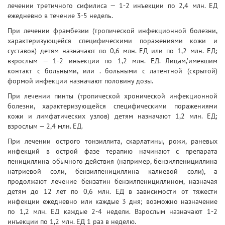
лечении третичного сифилиса — 1-2 инъекции по 2,4 млн. ЕД
ежедневно в течение 3-5 недель.
При лечении фрамбезии (тропической инфекционной болезни,
характеризующейся специфическими поражениями кожи и
суставов) детям назначают по 0,6 млн. ЕД или по 1,2 млн. ЕД;
взрослым — 1-2 инъекции по 1,2 млн. ЕД. Лицам,’имевшим
контакт с больными, или . больными с латентной (скрытой)
формой инфекции назначают половину дозы.
При лечении пинты (тропической хронической инфекционной
болезни, характеризующейся специфическими поражениями
кожи и лимфатических узлов) детям назначают 1,2 млн. ЕД;
взрослым — 2,4 млн. ЕД.
При лечении острого тонзиллита, скарлатины, рожи, раневых
инфекций в острой фазе терапию начинают с препарата
пенициллина обычного действия (например, бензилпенициллина
натриевой соли, бензилпенициллина калиевой соли), а
продолжают лечение бензатин бензилпенициллином, назначая
детям до 12 лет по 0,6 млн. ЕД в зависимости от тяжести
инфекции ежедневно или каждые 3 дня; возможно назначение
по 1,2 млн. ЕД каждые 2-4 недели. Взрослым назначают 1-2
инъекции по 1,2 млн. ЕД 1 раз в неделю.