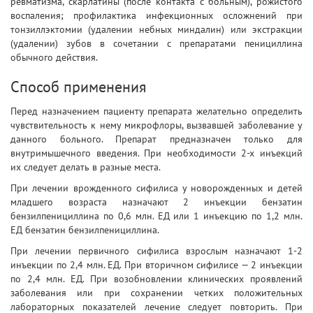
ревматизма, скарлатины (после контакта с больным), рожистого
воспаления; профилактика инфекционных осложнений при
тонзиллэктомии (удалении небных миндалин) или экстракции
(удалении) зубов в сочетании с препаратами пенициллина
обычного действия.
Способ применения
Перед назначением пациенту препарата желательно определить
чувствительность к нему микрофлоры, вызвавшей заболевание у
данного больного. Препарат предназначен только для
внутримышечного введения. При необходимости 2-х инъекций
их следует делать в разные места.
При лечении врожденного сифилиса у новорожденных и детей
младшего возраста назначают 2 инъекции бензатин
бензилпенициллина по 0,6 млн. ЕД или 1 инъекцию по 1,2 млн.
ЕД бензатин бензилпенициллина.
При лечении первичного сифилиса взрослым назначают 1-2
инъекции по 2,4 млн. ЕД. При вторичном сифилисе — 2 инъекции
по 2,4 млн. ЕД. При возобновлении клинических проявлений
заболевания или при сохранении четких положительных
лабораторных показателей лечение следует повторить. При